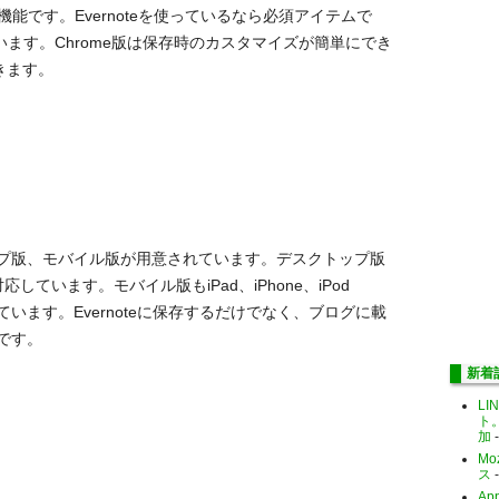
能です。Evernoteを使っているなら必須アイテムで
が出ています。Chrome版は保存時のカスタマイズが簡単にでき
きます。
プ版、モバイル版が用意されています。デスクトップ版
8に対応しています。モバイル版もiPad、iPhone、iPod
されています。Evernoteに保存するだけでなく、ブログに載
です。
新着
LI
ト
加
-
Mo
ス
-
Ap