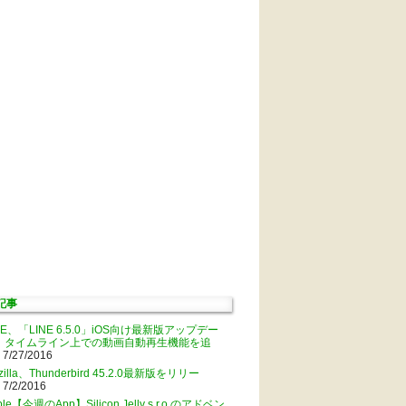
記事
NE、「LINE 6.5.0」iOS向け最新版アップデー
。タイムライン上での動画自動再生機能を追
 7/27/2016
zilla、Thunderbird 45.2.0最新版をリリー
 7/2/2016
ple【今週のApp】Silicon Jelly s.r.o.のアドベン