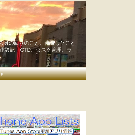
の身の回りのこと、体験したこと
の体験記、GTD、タスク管理、ラ
ap