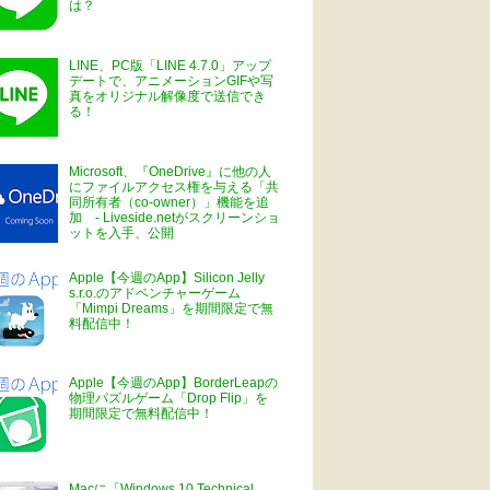
は？
LINE、PC版「LINE 4.7.0」アップ
デートで、アニメーションGIFや写
真をオリジナル解像度で送信でき
る！
Microsoft、『OneDrive』に他の人
にファイルアクセス権を与える「共
同所有者（co-owner）」機能を追
加 - Liveside.netがスクリーンショ
ットを入手、公開
Apple【今週のApp】Silicon Jelly
s.r.o.のアドベンチャーゲーム
「Mimpi Dreams」を期間限定で無
料配信中！
Apple【今週のApp】BorderLeapの
物理パズルゲーム「Drop Flip」を
期間限定で無料配信中！
Macに「Windows 10 Technical