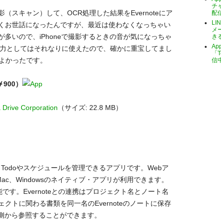
チ
スキャン）して、OCR処理した結果をEvernoteにア
配
LI
くお世話になったんですが、最近は使わなくなっちゃい
メ
多いので、iPhoneで撮影するときの音が気になっちゃ
き
A
能力としてはそれなりに使えたので、確かに重宝してまし
「T
もよかったです。
信
（￥900）
 Drive Corporation
（サイズ: 22.8 MB）
 Done）、Todoやスケジュールを管理できるアプリです。Webア
してMac、Windowsのネイティブ・アプリが利用できます。
携が可能です。Evernoteとの連携はプロジェクト名とノート名
クトに関わる書類を同一名のEvernoteのノートに保存
ト側から参照することができます。