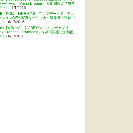
ャーゲーム「Mimpi Dreams」を期間限定で無料
信中！
- 7/1/2016
NE、PC版「LINE 4.7.0」アップデートで、アニ
ーションGIFや写真をオリジナル解像度で送信で
る！
- 6/17/2016
pple【今週のApp】ABBYYのスキャナアプリ
extGrabber + Translator」を期間限定で無料配
中！
- 6/17/2016