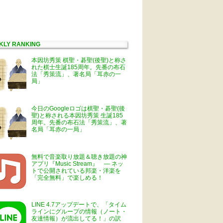
KLY RANKING
本因坊秀策 棋聖・碁聖(後聖)と称さ
れた棋士生誕185周年。先番の布石
法「秀策流」、著名局「耳赤の一
局」
今日のGoogleロゴは棋聖・碁聖(後
聖)と称される本因坊秀策 生誕185
周年。先番の布石法「秀策流」、著
名局「耳赤の一局」
無料で音楽取り放題＆聴き放題の神
アプリ『Music Stream』 ― ネッ
トで公開されている邦楽・洋楽を
「完全無料」で楽しめる！
LINE 4.7アップデートで、「タイム
ラインにグループの情報（ノート・
友達情報）が流出してる！」の訳