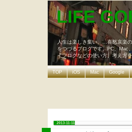
LIFE GO
人生は楽しき集い、…喜怒哀楽
をつづるブログです。PC、Mac
イフログなどの使い方、考え方
TOP
iOS
Mac
Google
2013-11-11