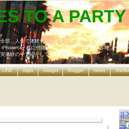
ES TO A PARTY
の全部、人生で体験する全てを楽しもうブログサイト。自分
、iPhoneやそれに付随するアプリケーション、各種ツール
を実体験の中で紹介していきます。
LINE
Apps
Gadget
Blogger
News
SiteM