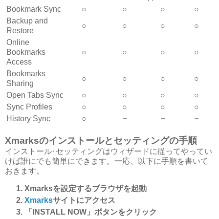
Bookmark Sync
○
○
○
○
Backup and
○
○
○
○
Restore
Online
Bookmarks
○
○
○
○
Access
Bookmarks
○
○
○
○
Sharing
Open Tabs Sync
○
○
○
○
Sync Profiles
○
○
○
○
History Sync
○
－
－
－
Xmarksのインストールとセッティングの手順
インストール･セッティングはウィザードに従ってやってい
けば誰にでも簡単にできます。一応、以下に手順を書いて
おきます。
Xmarksを設定するブラウザを起動
Xmarks
サイトにアクセス
「INSTALL NOW」ボタンをクリック