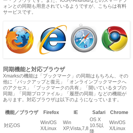
ー・ブラウザです。また、iOSやAndroidなどのスマートフ
ォンとの同期も用意されているようですが、こちらは有料
サービスです。
同期機能と対応ブラウザ
Xmarksの機能は「ブックマーク」の同期はもちろん、その
他に「バックアップと復元」「オンラインブックマークへ
のアクセス」「ブックマークの共有」「開いているタブの
同期」「同期プロファイル」「履歴の同期」などの機能が
あります。対応ブラウザは以下のようになっています。
機能／ブラウザ
Firefox
IE
Safari
Chrome
OS X
Win/OS
Win
Win/OS
対応OS
10.5以
X/Linux
XP,Vista,7,8
X/Linux
降