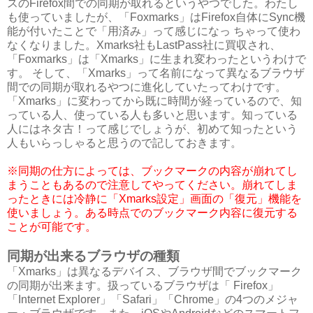
スのFirefox間での同期が取れるというやつでした。わたし
も使っていましたが、「Foxmarks」はFirefox自体にSync機
能が付いたことで「用済み」って感じになっ ちゃって使わ
なくなりました。Xmarks社もLastPass社に買収され、
「Foxmarks」は「Xmarks」に生まれ変わったというわけで
す。 そして、「Xmarks」って名前になって異なるブラウザ
間での同期が取れるやつに進化していたってわけです。
「Xmarks」に変わってから既に時間が経っているので、知
っている人、使っている人も多いと思います。知っている
人にはネタ古！って感じでしょうが、初めて知ったという
人もいらっしゃると思うので記しておきます。
※同期の仕方によっては、ブックマークの内容が崩れてし
まうこともあるので注意してやってください。崩れてしま
ったときには冷静に「Xmarks設定」画面の「復元」機能を
使いましょう。ある時点でのブックマーク内容に復元する
ことが可能です。
同期が出来るブラウザの種類
「Xmarks」は異なるデバイス、ブラウザ間でブックマーク
の同期が出来ます。扱っているブラウザは「 Firefox」
「Internet Explorer」「Safari」「Chrome」の4つのメジャ