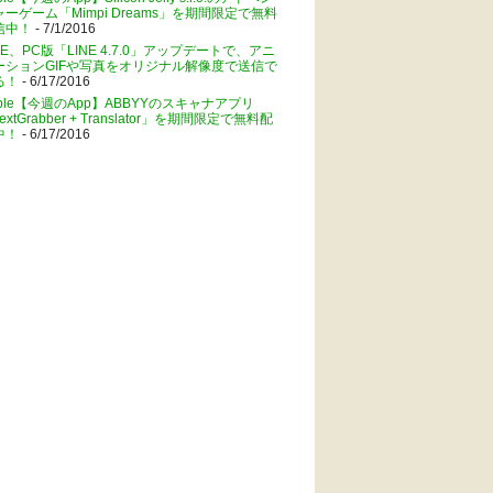
ャーゲーム「Mimpi Dreams」を期間限定で無料
信中！
- 7/1/2016
NE、PC版「LINE 4.7.0」アップデートで、アニ
ーションGIFや写真をオリジナル解像度で送信で
る！
- 6/17/2016
pple【今週のApp】ABBYYのスキャナアプリ
extGrabber + Translator」を期間限定で無料配
中！
- 6/17/2016