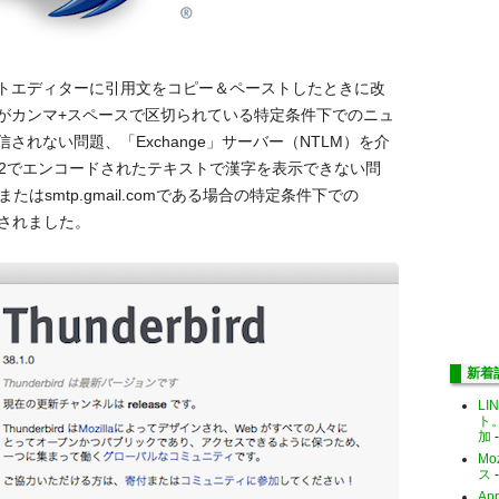
トエディターに引用文をコピー＆ペーストしたときに改
がカンマ+スペースで区切られている特定条件下でのニュ
れない問題、「Exchange」サーバー（NTLM）を介
12でエンコードされたテキストで漢字を表示できない問
mまたはsmtp.gmail.comである場合の特定条件下での
正されました。
新着
LI
ト
加
-
Mo
ス
-
Ap