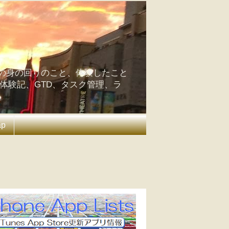
の身の回りのこと、体験したこと
の体験記、GTD、タスク管理、ラ
ap