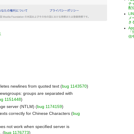
チ
配
LI
メ
き
A
「T
ス
信
eletes newlines from quoted text (
bug 1143570
)
ewsgroups: groups are separated with
ug 1151448
)
nge server (NTLM) (
bug 1174159
)
xts correctly for Chinese Characters (
bug
es not work when specified server is
. (
bug 1176773
)