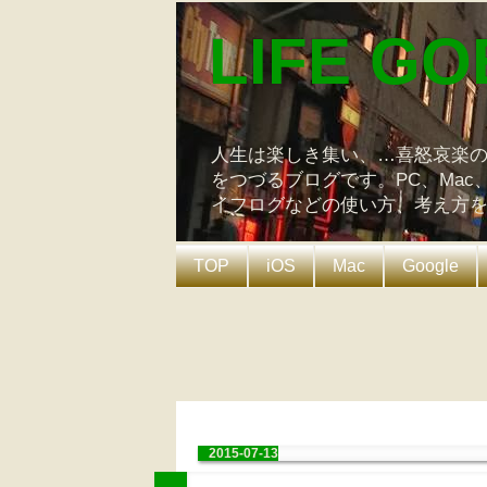
LIFE GO
人生は楽しき集い、…喜怒哀楽
をつづるブログです。PC、Mac
イフログなどの使い方、考え方
TOP
iOS
Mac
Google
2015-07-13