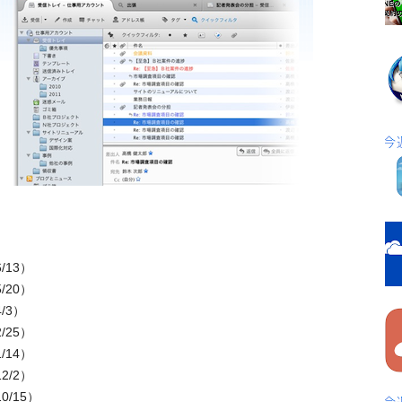
6/13）
5/20）
4/3）
2/25）
1/14）
12/2）
10/15）