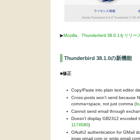
▶︎
Mozilla、Thunderbird 38.0.1をリリー
Thunderbird 38.1.0の新機能
■修正
Copy/Paste into plain text editor d
Cross-posts won't send because N
comma+space, not just comma (
b
Cannot send email through excha
Doesn't display GB2312 encoded te
1174580
)
OAuth2 authentication for GMail do
imap.gmail.com or smtp.gmail.com