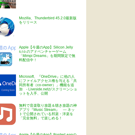
Mozilla、Thunderbird 45.2.0最新版
をリリース
Apple【今週のApp】Silicon Jelly
s.r.o.のアドベンチャーゲーム
「Mimpi Dreams」を期間限定で無
料配信中！
Microsoft、『OneDrive』に他の人
にファイルアクセス権を与える「共
同所有者（co-owner）」機能を追
加 - Liveside.netがスクリーンショ
ットを入手、公開
無料で音楽取り放題＆聴き放題の神
アプリ『Music Stream』 ― ネッ
トで公開されている邦楽・洋楽を
「完全無料」で楽しめる！
Apple【今週のApp】BorderLeapの