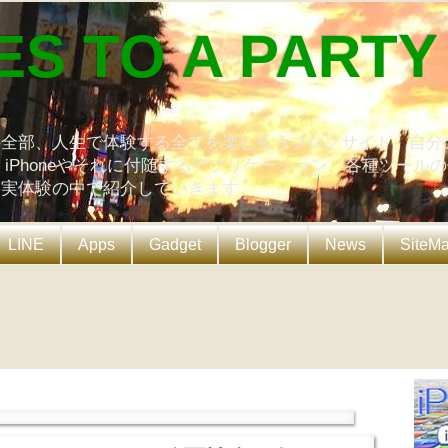
ES TO A PARTY
の全部、人生で体験する全てを楽しもうブログサイト。自分
、iPhoneやそれに付随するアプリケーション、各種ツール
を実体験の中で紹介していきます。
LINE
Apps
Gadget
Blogger
News
SiteM