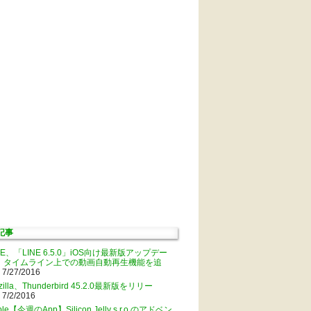
記事
NE、「LINE 6.5.0」iOS向け最新版アップデー
。タイムライン上での動画自動再生機能を追
 7/27/2016
zilla、Thunderbird 45.2.0最新版をリリー
 7/2/2016
ple【今週のApp】Silicon Jelly s.r.o.のアドベン