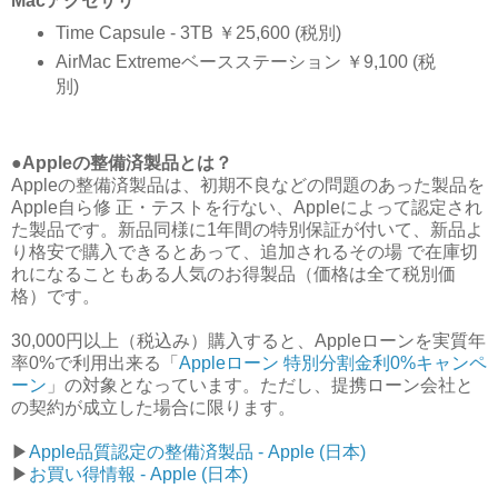
Macアクセサリ
Time Capsule - 3TB ￥25,600 (税別)
AirMac Extremeベースステーション ￥9,100 (税
別)
●Appleの整備済製品とは？
Appleの整備済製品は、初期不良などの問題のあった製品を
Apple自ら修 正・テストを行ない、Appleによって認定され
た製品です。新品同様に1年間の特別保証が付いて、新品よ
り格安で購入できるとあって、追加されるその場 で在庫切
れになることもある人気のお得製品（価格は全て税別価
格）です。
30,000円以上（税込み）購入すると、Appleローンを実質年
率0%で利用出来る「
Appleローン 特別分割金利0%キャンペ
ーン
」の対象となっています。ただし、提携ローン会社と
の契約が成立した場合に限ります。
▶︎
Apple品質認定の整備済製品 - Apple (日本)
▶︎
お買い得情報 - Apple (日本)