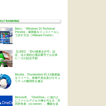
KLY RANKING
Macに「Windows 10 Technical
Preview」最新版をインストールし
て試す方法（VMware Fusion）
【LINE】「IDの検索を許可」設
定、法人契約の電話番号でも出来
た！その設定手順
Mozilla、Thunderbird 45.3.0最新版
をリリース。各種不具合及びセキュ
リティの脆弱性を修正
Microsoft、『OneDrive』に他の人
にファイルアクセス権を与える「共
同所有者（co-owner）」機能を追