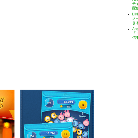
チ
配
LI
メ
き
A
「T
信