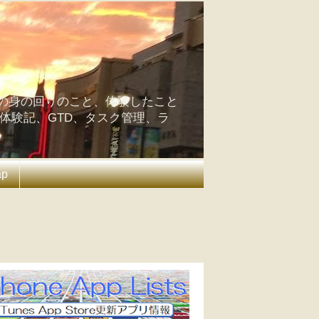
の身の回りのこと、体験したこと
の体験記、GTD、タスク管理、ラ
ap