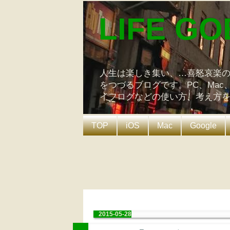
LIFE GO
人生は楽しき集い、…喜怒哀楽
をつづるブログです。PC、Mac
イフログなどの使い方、考え方
TOP
iOS
Mac
Google
2015-05-28