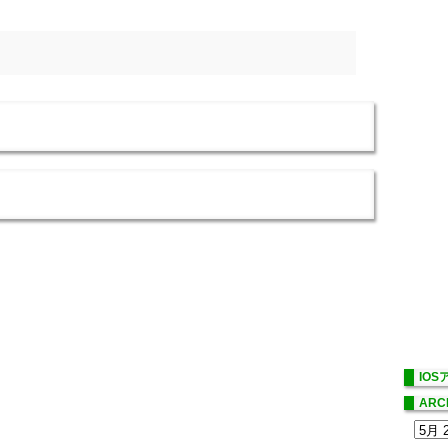
IO
ARC