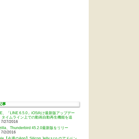
記事
NE、「LINE 6.5.0」iOS向け最新版アップデー
。タイムライン上での動画自動再生機能を追
 7/27/2016
zilla、Thunderbird 45.2.0最新版をリリー
 7/2/2016
ple【今週のApp】Silicon Jelly s.r.o.のアドベン