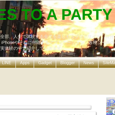
ES TO A PARTY
の全部、人生で体験する全てを楽しもうブログサイト。自分
、iPhoneやそれに付随するアプリケーション、各種ツール
を実体験の中で紹介していきます。
LINE
Apps
Gadget
Blogger
News
SiteM