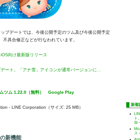
0」アップデートでは、今後公開予定のツム及び今後公開予定
、不具合修正などが行なわれています。
0」iOS向け最新版リリース
アップデート。「アナ雪」アイコンが通常バージョンに…
ムツム 1.22.0（無料）
Google Play
新着
tion - LINE Corporation（サイズ: 25 MB）
LI
ト
加
-
Mo
ス
-
0」の新機能
Ap