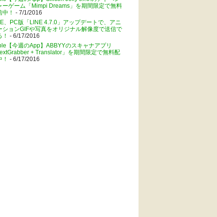
ャーゲーム「Mimpi Dreams」を期間限定で無料
信中！
- 7/1/2016
NE、PC版「LINE 4.7.0」アップデートで、アニ
ーションGIFや写真をオリジナル解像度で送信で
る！
- 6/17/2016
pple【今週のApp】ABBYYのスキャナアプリ
extGrabber + Translator」を期間限定で無料配
中！
- 6/17/2016