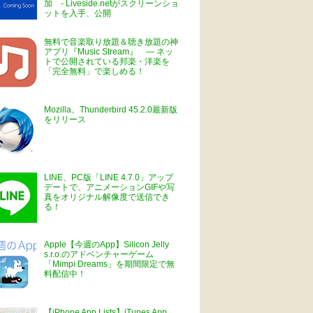
加 - Liveside.netがスクリーンショ
ットを入手、公開
無料で音楽取り放題＆聴き放題の神
アプリ『Music Stream』 ― ネッ
トで公開されている邦楽・洋楽を
「完全無料」で楽しめる！
Mozilla、Thunderbird 45.2.0最新版
をリリース
LINE、PC版「LINE 4.7.0」アップ
デートで、アニメーションGIFや写
真をオリジナル解像度で送信でき
る！
Apple【今週のApp】Silicon Jelly
s.r.o.のアドベンチャーゲーム
「Mimpi Dreams」を期間限定で無
料配信中！
【iPhone App Lists】iTunes App