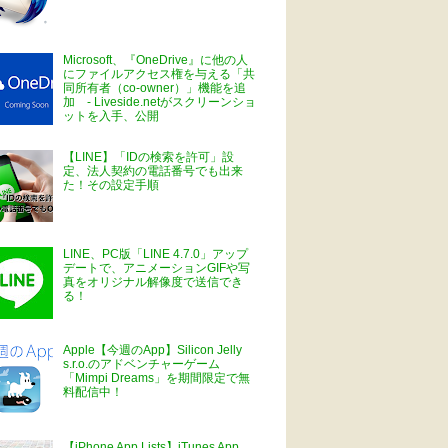
Microsoft、『OneDrive』に他の人
にファイルアクセス権を与える「共
同所有者（co-owner）」機能を追
加 - Liveside.netがスクリーンショ
ットを入手、公開
【LINE】「IDの検索を許可」設
定、法人契約の電話番号でも出来
た！その設定手順
LINE、PC版「LINE 4.7.0」アップ
デートで、アニメーションGIFや写
真をオリジナル解像度で送信でき
る！
Apple【今週のApp】Silicon Jelly
s.r.o.のアドベンチャーゲーム
「Mimpi Dreams」を期間限定で無
料配信中！
【iPhone App Lists】iTunes App