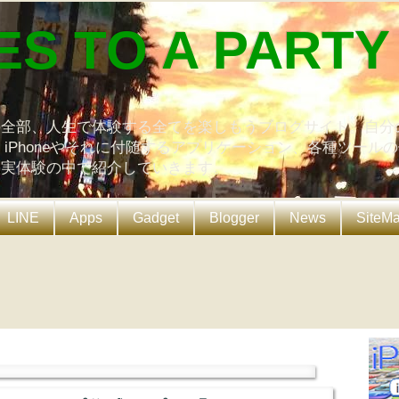
ES TO A PARTY
の全部、人生で体験する全てを楽しもうブログサイト。自分
、iPhoneやそれに付随するアプリケーション、各種ツール
を実体験の中で紹介していきます。
LINE
Apps
Gadget
Blogger
News
SiteM