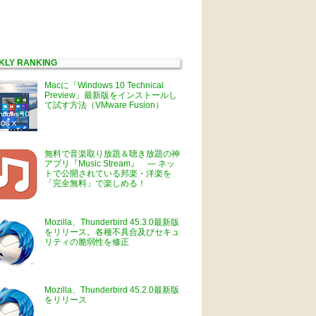
KLY RANKING
Macに「Windows 10 Technical
Preview」最新版をインストールし
て試す方法（VMware Fusion）
無料で音楽取り放題＆聴き放題の神
アプリ『Music Stream』 ― ネッ
トで公開されている邦楽・洋楽を
「完全無料」で楽しめる！
Mozilla、Thunderbird 45.3.0最新版
をリリース。各種不具合及びセキュ
リティの脆弱性を修正
Mozilla、Thunderbird 45.2.0最新版
をリリース