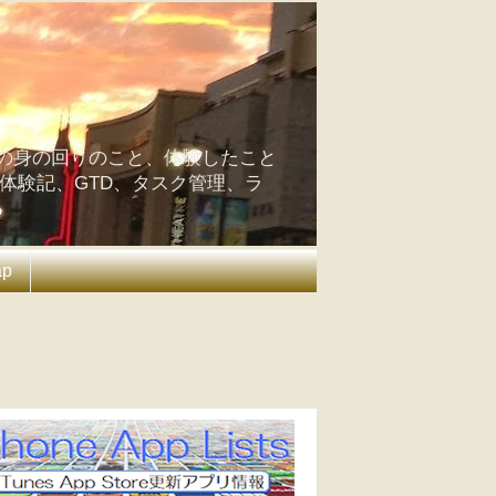
の身の回りのこと、体験したこと
の体験記、GTD、タスク管理、ラ
ap