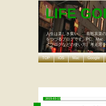
LIFE GO
人生は楽しき集い、…喜怒哀楽
をつづるブログです。PC、Mac
イフログなどの使い方、考え方
TOP
iOS
Mac
Google
2015-03-13