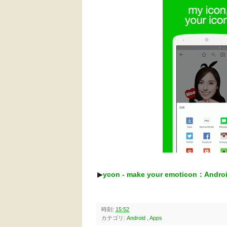
▶︎
ycon - make your emoticon：And
時刻:
15:52
カテゴリ:
Android
,
Apps