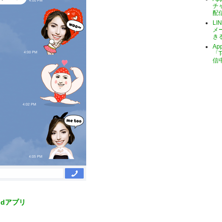
チ
配
LI
メ
き
A
「T
信
roidアプリ