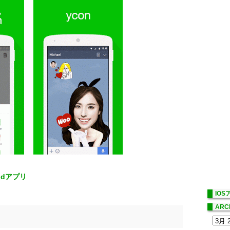
roidアプリ
IO
ARC