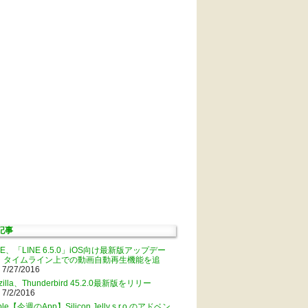
記事
NE、「LINE 6.5.0」iOS向け最新版アップデー
。タイムライン上での動画自動再生機能を追
 7/27/2016
zilla、Thunderbird 45.2.0最新版をリリー
 7/2/2016
ple【今週のApp】Silicon Jelly s.r.o.のアドベン