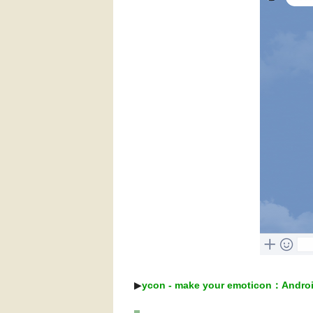
▶︎
ycon - make your emoticon：And