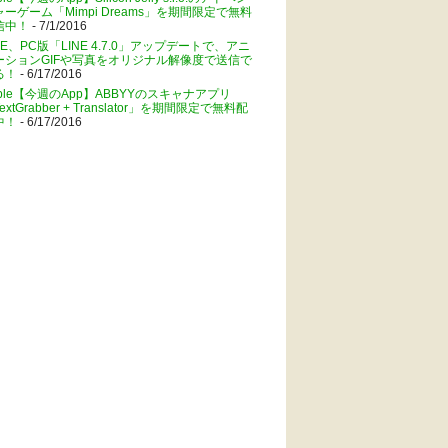
ャーゲーム「Mimpi Dreams」を期間限定で無料
信中！
- 7/1/2016
NE、PC版「LINE 4.7.0」アップデートで、アニ
ーションGIFや写真をオリジナル解像度で送信で
る！
- 6/17/2016
pple【今週のApp】ABBYYのスキャナアプリ
extGrabber + Translator」を期間限定で無料配
中！
- 6/17/2016