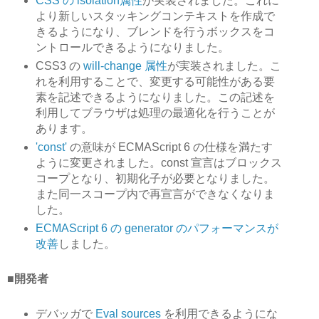
CSS の isolation属性
が実装されました。これに
より新しいスタッキングコンテキストを作成で
きるようになり、ブレンドを行うボックスをコ
ントロールできるようになりました。
CSS3 の
will-change 属性
が実装されました。こ
れを利用することで、変更する可能性がある要
素を記述できるようになりました。この記述を
利用してブラウザは処理の最適化を行うことが
あります。
'const'
の意味が ECMAScript 6 の仕様を満たす
ように変更されました。const 宣言はブロックス
コープとなり、初期化子が必要となりました。
また同一スコープ内で再宣言ができなくなりま
した。
ECMAScript 6 の generator のパフォーマンスが
改善
しました。
■開発者
デバッガで
Eval sources
を利用できるようにな