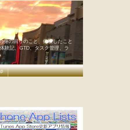
の身の回りのこと、体験したこと
の体験記、GTD、タスク管理、ラ
ap