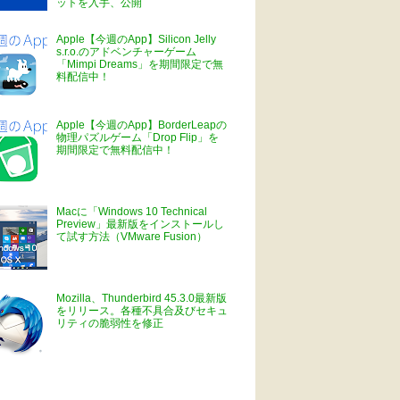
ットを入手、公開
Apple【今週のApp】Silicon Jelly
s.r.o.のアドベンチャーゲーム
「Mimpi Dreams」を期間限定で無
料配信中！
Apple【今週のApp】BorderLeapの
物理パズルゲーム「Drop Flip」を
期間限定で無料配信中！
Macに「Windows 10 Technical
Preview」最新版をインストールし
て試す方法（VMware Fusion）
Mozilla、Thunderbird 45.3.0最新版
をリリース。各種不具合及びセキュ
リティの脆弱性を修正