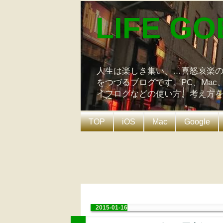
LIFE GO
人生は楽しき集い、…喜怒哀楽
をつづるブログです。PC、Mac
イフログなどの使い方、考え方
TOP
iOS
Mac
Google
2015-01-16