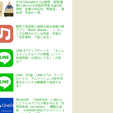
今日のGoogleロゴは棋聖・碁聖(後
聖)と称される本因坊秀策 生誕185
周年。先番の布石法「秀策流」、著
名局「耳赤の一局」
無料で音楽取り放題＆聴き放題の神
アプリ『Music Stream』 ― ネッ
トで公開されている邦楽・洋楽を
「完全無料」で楽しめる！
LINE 4.7アップデートで、「タイム
ラインにグループの情報（ノート・
友達情報）が流出してる！」の訳
は？
LINE、PC版「LINE 4.7.0」アップ
デートで、アニメーションGIFや写
真をオリジナル解像度で送信でき
る！
Microsoft、『OneDrive』に他の人
にファイルアクセス権を与える「共
同所有者（co-owner）」機能を追
加 - Liveside.netがスクリーンショ