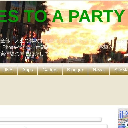
ES TO A PARTY
の全部、人生で体験する全てを楽しもうブログサイト。自分
、iPhoneやそれに付随するアプリケーション、各種ツール
を実体験の中で紹介していきます。
LINE
Apps
Gadget
Blogger
News
SiteM