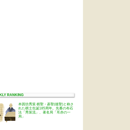
KLY RANKING
本因坊秀策 棋聖・碁聖(後聖)と称さ
れた棋士生誕185周年。先番の布石
法「秀策流」、著名局「耳赤の一
局」