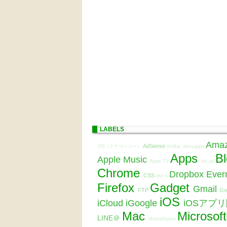
LABELS
Ama
AdSense
755（ナナゴーゴー）
AirMac
allmyapps
Apps
B
Apple Music
Apple TV
Art
au
Chrome
Dropbox
Ever
CSS
dlvr.it
Firefox
Gadget
Gmail
FTP
Go
iOS
iCloud
iGoogle
iOSアプ
Mac
Microsof
LINE＠
MediaMarker