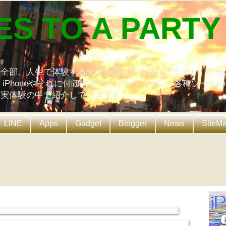
ES TO A PARTY
の全部、人生で体験する全てを楽しもうブログサイト。自分
、iPhoneやそれに付随するアプリケーション、各種ツール
を実体験の中で紹介していきます。
LINE
Apps
Gadget
Blogger
News
SiteM