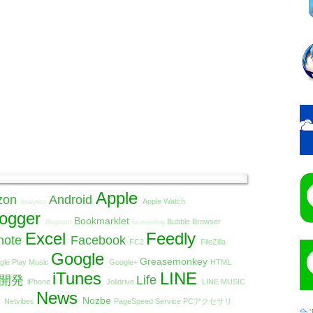
Apple
zon
Android
Apple Watch
Analytics
logger
Bookmarklet
Bubble Browser
Blogtrottr
browserling
Excel
Feedly
note
Facebook
FC2
FileZilla
Google
Greasemonkey
gle Play Music
Google+
HTML
iTunes
LINE
リ開発
Life
iPhone
Jolidrive
LINE MUSIC
t
News
Nozbe
Netvibes
PageSpeed Service
PCアクセサリ