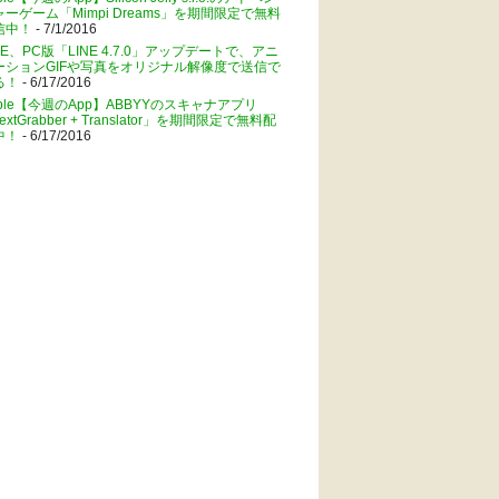
ャーゲーム「Mimpi Dreams」を期間限定で無料
信中！
- 7/1/2016
NE、PC版「LINE 4.7.0」アップデートで、アニ
ーションGIFや写真をオリジナル解像度で送信で
る！
- 6/17/2016
pple【今週のApp】ABBYYのスキャナアプリ
extGrabber + Translator」を期間限定で無料配
中！
- 6/17/2016