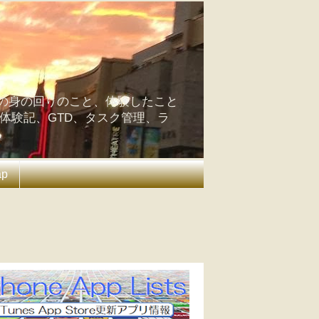
の身の回りのこと、体験したこと
の体験記、GTD、タスク管理、ラ
ap