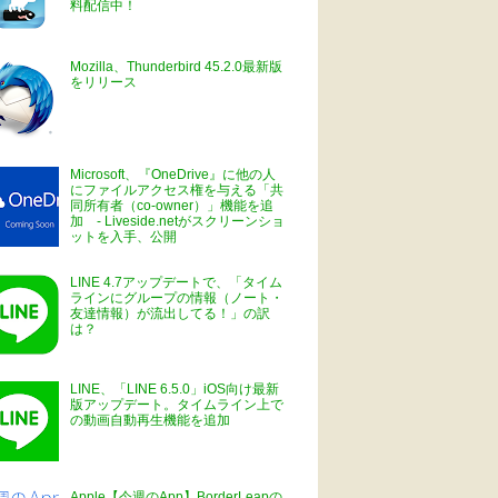
料配信中！
Mozilla、Thunderbird 45.2.0最新版
をリリース
Microsoft、『OneDrive』に他の人
にファイルアクセス権を与える「共
同所有者（co-owner）」機能を追
加 - Liveside.netがスクリーンショ
ットを入手、公開
LINE 4.7アップデートで、「タイム
ラインにグループの情報（ノート・
友達情報）が流出してる！」の訳
は？
LINE、「LINE 6.5.0」iOS向け最新
版アップデート。タイムライン上で
の動画自動再生機能を追加
Apple【今週のApp】BorderLeapの