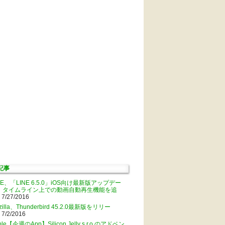
記事
NE、「LINE 6.5.0」iOS向け最新版アップデー
。タイムライン上での動画自動再生機能を追
 7/27/2016
zilla、Thunderbird 45.2.0最新版をリリー
 7/2/2016
ple【今週のApp】Silicon Jelly s.r.o.のアドベン