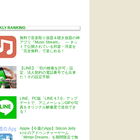
KLY RANKING
無料で音楽取り放題＆聴き放題の神
アプリ『Music Stream』 ― ネッ
トで公開されている邦楽・洋楽を
「完全無料」で楽しめる！
【LINE】「IDの検索を許可」設
定、法人契約の電話番号でも出来
た！その設定手順
LINE、PC版「LINE 4.7.0」アップ
デートで、アニメーションGIFや写
真をオリジナル解像度で送信でき
る！
Apple【今週のApp】Silicon Jelly
s.r.o.のアドベンチャーゲーム
「Mimpi Dreams」を期間限定で無