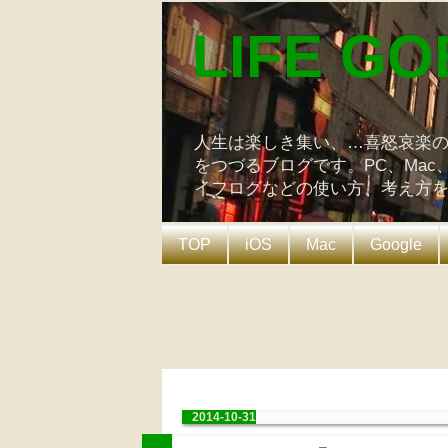
LIFE GO
人生は楽しき集い、…喜怒哀楽
をつづるブログです。PC、Mac
イフログなどの使い方、考え方
TOP
iOS
Mac
Google
2014-10-31