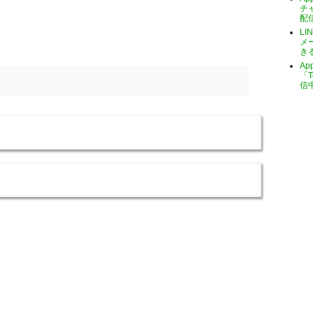
チ
配
LI
メ
き
A
「T
信