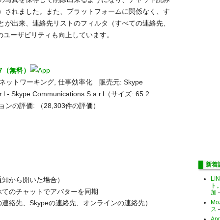
）されました。また、プラットフォームに関係なく、す
とが出来、連絡先リストのフィルタ（すべての連絡先、
）のユーザビリティも向上しています。
 5.7（無料）
ネットワーキング, 仕事効率化 販売元: Skype
r.l - Skype Communications S.a.r.l（サイズ: 65.2
ョンの評価:
（28,303件の評価）
新着
LI
通知から開いた場合）
ト
べてのチャットでアバターを同期
加
-
Mo
連絡先、Skypeの連絡先、オンラインの連絡先）
ス
-
Ap