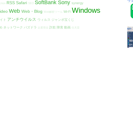
SoftBank
Sony
RSS
Safari
synergy
ction
SEO
Windows
Web
ideo
Web・Blog
Wi-Fi
Web解析ツール
アンチウイルス
エイト
ウィルス
ジャンボ宝くじ
め
ネットワーク
パズドラ
詐欺
障害
動画
企業理念
任天堂