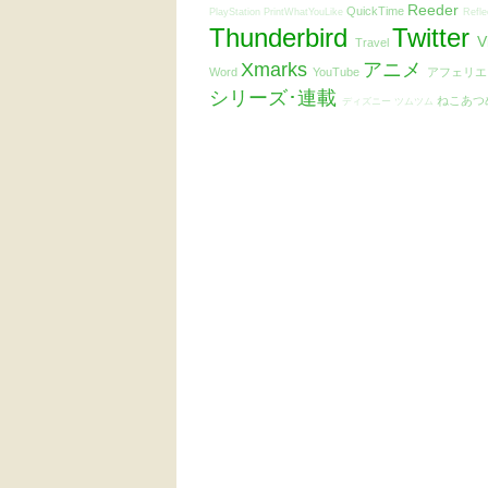
Reeder
QuickTime
PlayStation
PrintWhatYouLike
Refle
Thunderbird
Twitter
V
Travel
Xmarks
アニメ
Word
YouTube
アフェリ
シリーズ･連載
ねこあつ
ディズニー ツムツム