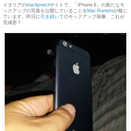
イタリアの
macitynet.it
サイトで、「iPhone 6」の新たなモ
ックアップの写真を公開していることを
Mac Rumors
が報じ
ています。昨日に
引き続いて
のモックアップ画像、これが
完成形？