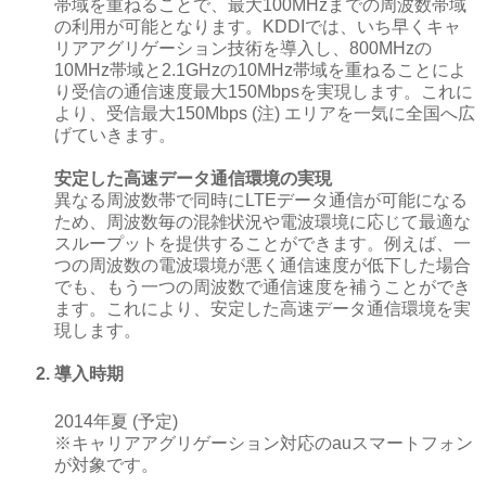
帯域を重ねることで、最大100MHzまでの周波数帯域
の利用が可能となります。KDDIでは、いち早くキャ
リアアグリゲーション技術を導入し、800MHzの
10MHz帯域と2.1GHzの10MHz帯域を重ねることによ
り受信の通信速度最大150Mbpsを実現します。これに
より、受信最大150Mbps (注) エリアを一気に全国へ広
げていきます。
安定した高速データ通信環境の実現
異なる周波数帯で同時にLTEデータ通信が可能になる
ため、周波数毎の混雑状況や電波環境に応じて最適な
スループットを提供することができます。例えば、一
つの周波数の電波環境が悪く通信速度が低下した場合
でも、もう一つの周波数で通信速度を補うことができ
ます。これにより、安定した高速データ通信環境を実
現します。
導入時期
2014年夏 (予定)
※キャリアアグリゲーション対応のauスマートフォン
が対象です。