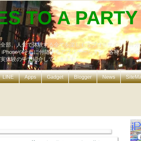
ES TO A PARTY
の全部、人生で体験する全てを楽しもうブログサイト。自分
、iPhoneやそれに付随するアプリケーション、各種ツール
を実体験の中で紹介していきます。
LINE
Apps
Gadget
Blogger
News
SiteM