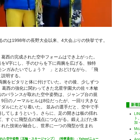
のは1998年の長野大会以来、4大会ぶりの快挙です。
、葛西の完成された空中フォームはでき上がった。
板をV字にし、手のひらを下に両腕を広げる、独特
モンガみたいでしょう？ 」とおどけながら、「飛
と説明する。
で両腕をピタリと体に付けていた。その後、少しずつ
、葛西の強化に関わってきた北星学園大の佐々木敏
右のバランスが取れた空中姿勢は、ジャンプ台の規
9日のノーマルヒルは8位だったが、一回り大きな
新着
ダルにたどり着いた。 並みの選手だと、空中で手
崩してしまうという。さらに、足の開きは板の揺れ
LI
ト
ば、すぐに飛型点の減点につながる。鍛え上げた体
加
-
された技術が融合し、世界に一つの飛型が生まれ
Mo
ス
-
空中姿勢〔五輪・スキージャンプ〕 （時事通信） - Yahoo!ニュー
Ap