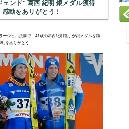
ジェンド" 葛西 紀明 銀メダル獲得
、感動をありがとう !
ージヒル決勝で、41歳の葛西紀明選手が銀メ­ダルを獲
動をありがとう !