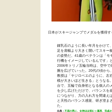
日本がスキージャンプでメダルを獲得する
鍾乳石のように長い年月をかけて
足を肩幅より大きく開いてスキー
の姿勢だ。41歳のベテランは「モ
行機をイメージしているんです」
2006年トリノ五輪当時は、空中
腕を広げていった。20代の頃から
教授は「ヤジロベエのように、左
模が大きいほど生きる」とうなる。
台で、五輪で自身初となる個人のメ
を少し広げただけで、バランスを
につながり、力の入れ方を間違え
と天性のバランス感覚、研ぎ澄ま
た。
出典：
不屈の男に、女神ほほ笑む＝葛西、完成された