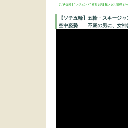
【ソチ五輪】"レジェンド" 葛西 紀明 銀メダル獲得 ジャ
【ソチ五輪】五輪・スキージャ
空中姿勢 不屈の男に、女神