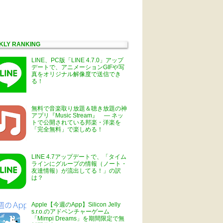
KLY RANKING
LINE、PC版「LINE 4.7.0」アップ
デートで、アニメーションGIFや写
真をオリジナル解像度で送信でき
る！
無料で音楽取り放題＆聴き放題の神
アプリ『Music Stream』 ― ネッ
トで公開されている邦楽・洋楽を
「完全無料」で楽しめる！
LINE 4.7アップデートで、「タイム
ラインにグループの情報（ノート・
友達情報）が流出してる！」の訳
は？
Apple【今週のApp】Silicon Jelly
s.r.o.のアドベンチャーゲーム
「Mimpi Dreams」を期間限定で無