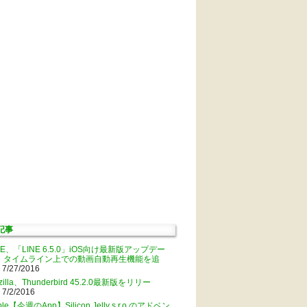
記事
NE、「LINE 6.5.0」iOS向け最新版アップデー
。タイムライン上での動画自動再生機能を追
 7/27/2016
zilla、Thunderbird 45.2.0最新版をリリー
 7/2/2016
ple【今週のApp】Silicon Jelly s.r.o.のアドベン