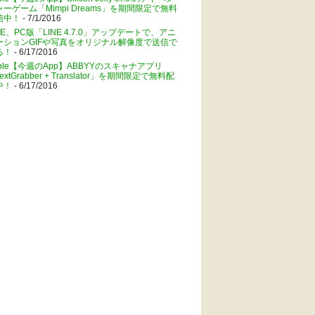
ャーゲーム「Mimpi Dreams」を期間限定で無料
信中！
- 7/1/2016
NE、PC版「LINE 4.7.0」アップデートで、アニ
ーションGIFや写真をオリジナル解像度で送信で
る！
- 6/17/2016
pple【今週のApp】ABBYYのスキャナアプリ
extGrabber + Translator」を期間限定で無料配
中！
- 6/17/2016