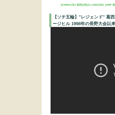
[KAMIKAZE] 葛西紀明(41) AMAZING JUMP
【ソチ五輪】"レジェンド" 葛西
ージヒル 1998年の長野大会以