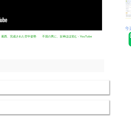
西、完成された空中姿勢 不屈の男に、女神ほほ笑む - YouTube