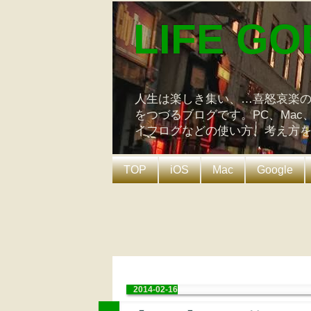
LIFE GO
人生は楽しき集い、…喜怒哀楽
をつづるブログです。PC、Mac
イフログなどの使い方、考え方
TOP
iOS
Mac
Google
2014-02-16