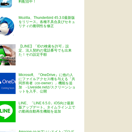
料配信中！
Mozilla、Thunderbird 45.3.0最新版
をリリース。各種不具合及びセキュ
リティの脆弱性を修正
【LINE】「IDの検索を許可」設
定、法人契約の電話番号でも出来
た！その設定手順
Microsoft、『OneDrive』に他の人
にファイルアクセス権を与える「共
同所有者（co-owner）」機能を追
加 - Liveside.netがスクリーンショ
ットを入手、公開
LINE、「LINE 6.5.0」iOS向け最新
版アップデート。タイムライン上で
の動画自動再生機能を追加
Amazon.co.jpアソシエイト･プログ