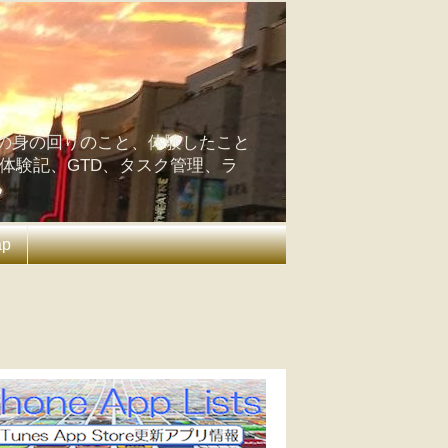
の身の回りのこと、体験したこと
の体験記、GTD、タスク管理、ラ
ap