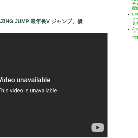
チ
配
LI
メ
AMAZING JUMP 最年長V ジャンプ、優
き
A
「T
信