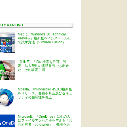
KLY RANKING
Macに「Windows 10 Technical
Preview」最新版をインストールし
て試す方法（VMware Fusion）
【LINE】「IDの検索を許可」設
定、法人契約の電話番号でも出来
た！その設定手順
Mozilla、Thunderbird 45.3.0最新版
をリリース。各種不具合及びセキュ
リティの脆弱性を修正
Microsoft、『OneDrive』に他の人
にファイルアクセス権を与える「共
同所有者（co-owner）」機能を追