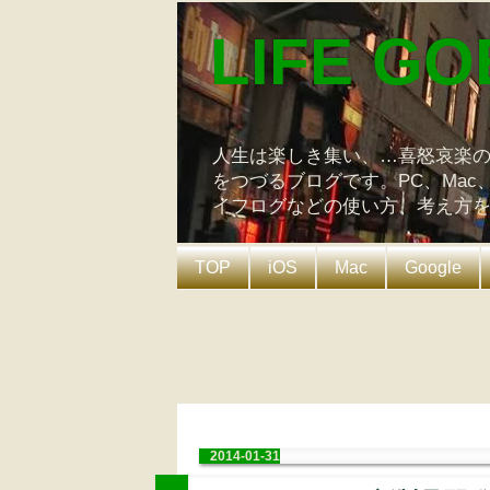
LIFE GO
人生は楽しき集い、…喜怒哀楽
をつづるブログです。PC、Mac
イフログなどの使い方、考え方
TOP
iOS
Mac
Google
2014-01-31