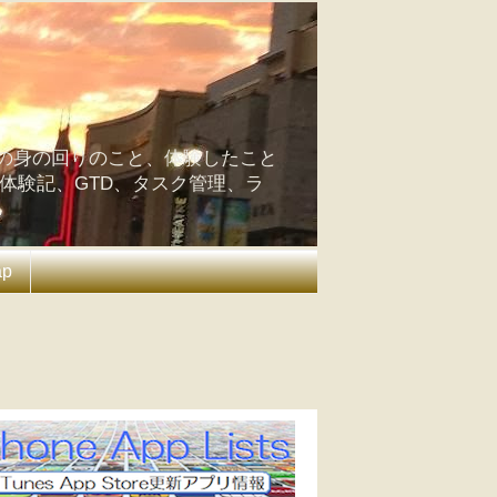
の身の回りのこと、体験したこと
の体験記、GTD、タスク管理、ラ
ap