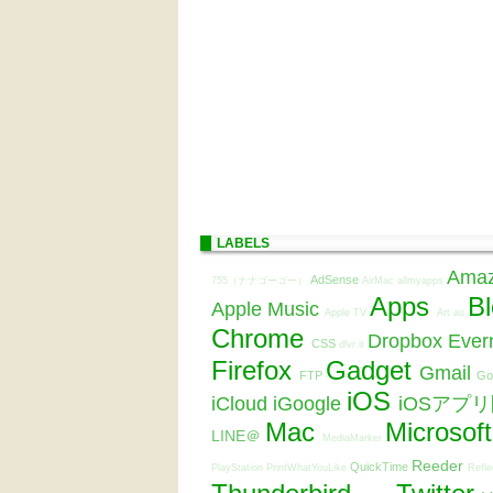
LABELS
Ama
AdSense
755（ナナゴーゴー）
AirMac
allmyapps
Apps
B
Apple Music
Apple TV
Art
au
Chrome
Dropbox
Ever
CSS
dlvr.it
Firefox
Gadget
Gmail
FTP
Go
iOS
iCloud
iGoogle
iOSアプ
Mac
Microsof
LINE＠
MediaMarker
Reeder
QuickTime
PlayStation
PrintWhatYouLike
Refle