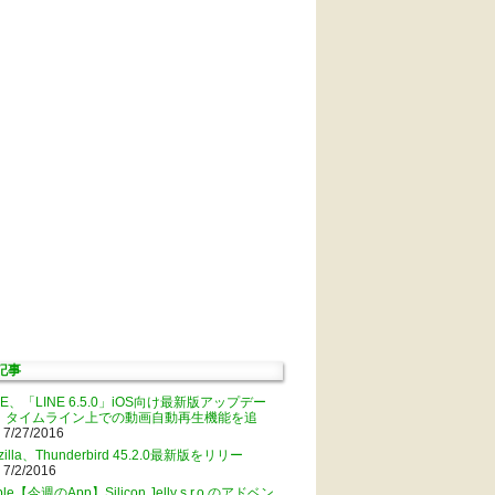
記事
NE、「LINE 6.5.0」iOS向け最新版アップデー
。タイムライン上での動画自動再生機能を追
 7/27/2016
zilla、Thunderbird 45.2.0最新版をリリー
 7/2/2016
ple【今週のApp】Silicon Jelly s.r.o.のアドベン