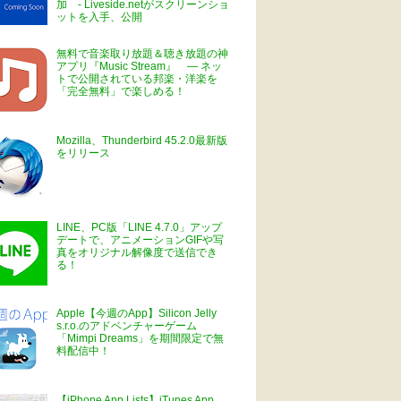
加 - Liveside.netがスクリーンショ
ットを入手、公開
無料で音楽取り放題＆聴き放題の神
アプリ『Music Stream』 ― ネッ
トで公開されている邦楽・洋楽を
「完全無料」で楽しめる！
Mozilla、Thunderbird 45.2.0最新版
をリリース
LINE、PC版「LINE 4.7.0」アップ
デートで、アニメーションGIFや写
真をオリジナル解像度で送信でき
る！
Apple【今週のApp】Silicon Jelly
s.r.o.のアドベンチャーゲーム
「Mimpi Dreams」を期間限定で無
料配信中！
【iPhone App Lists】iTunes App