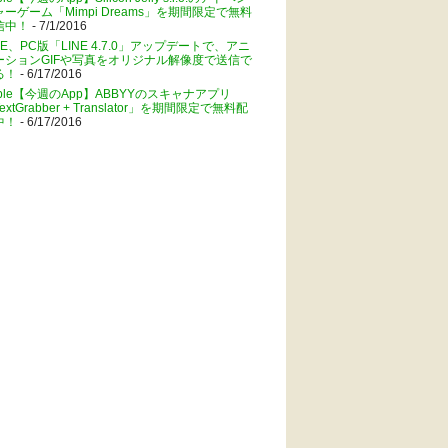
ャーゲーム「Mimpi Dreams」を期間限定で無料
信中！
- 7/1/2016
NE、PC版「LINE 4.7.0」アップデートで、アニ
ーションGIFや写真をオリジナル解像度で送信で
る！
- 6/17/2016
pple【今週のApp】ABBYYのスキャナアプリ
extGrabber + Translator」を期間限定で無料配
中！
- 6/17/2016