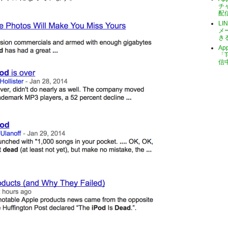
チ
配
LI
メ
き
A
「T
信