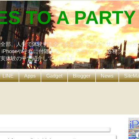
ES TO A PARTY
の全部、人生で体験する全てを楽しもうブログサイト。自分
、iPhoneやそれに付随するアプリケーション、各種ツール
を実体験の中で紹介していきます。
LINE
Apps
Gadget
Blogger
News
SiteM