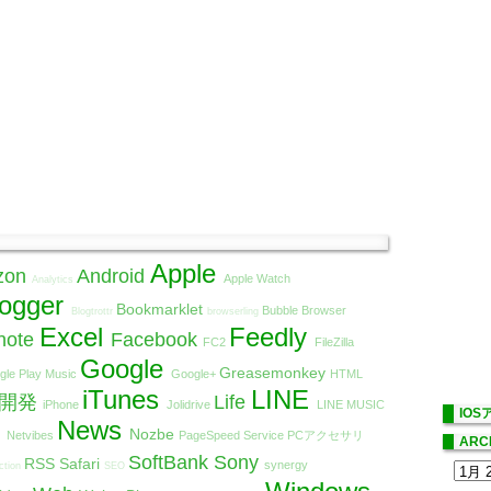
Apple
zon
Android
Apple Watch
Analytics
logger
Bookmarklet
Bubble Browser
Blogtrottr
browserling
Excel
Feedly
note
Facebook
FC2
FileZilla
Google
Greasemonkey
gle Play Music
Google+
HTML
iTunes
LINE
リ開発
Life
iPhone
Jolidrive
LINE MUSIC
IO
t
News
Nozbe
Netvibes
PageSpeed Service
PCアクセサリ
ARC
SoftBank
Sony
RSS
Safari
synergy
ction
SEO