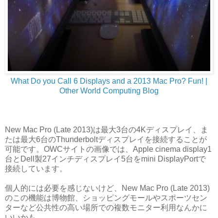
What Do you Call 6 Displays and a 2013 Mac Pro? Fun! |
Other World Computing Blog
New Mac Pro (Late 2013)は最大3台の4Kディスプレイ、ま
たは最大6台のThunderboltディスプレイを接続することが
可能です。OWCサイトの画像では、Apple cinema display1
台とDell製27インチディスプレイ5台をmini DisplayPortで
接続しています。
個人的には必要を感じないけど、New Mac Pro (Late 2013)
のこの機能は博物館、ショッピングモールやスポーツセン
ターなど公共性の高い場所での複数モニター利用なんかに
いいかも。