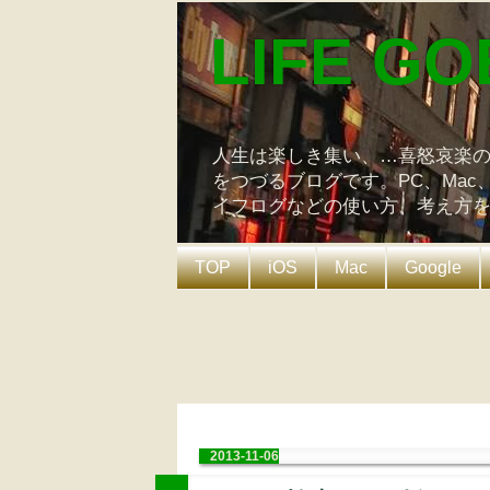
LIFE GO
人生は楽しき集い、…喜怒哀楽
をつづるブログです。PC、Mac
イフログなどの使い方、考え方
TOP
iOS
Mac
Google
2013-11-06