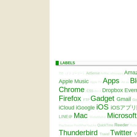
LABELS
Ama
AdSense
755（ナナゴーゴー）
AirMac
allmyapps
Apps
B
Apple Music
Apple TV
Art
au
Chrome
Dropbox
Ever
CSS
dlvr.it
Firefox
Gadget
Gmail
FTP
Go
iOS
iCloud
iGoogle
iOSアプ
Mac
Microsof
LINE＠
MediaMarker
Reeder
QuickTime
PlayStation
PrintWhatYouLike
Refle
Thunderbird
Twitter
V
Travel