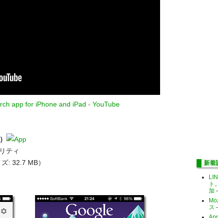
ch app for iPhone and iPad - YouTube
料）
ィリティ
: 32.7 MB）
新着
LI
ト
加
-
Mo
ス
-
Ap