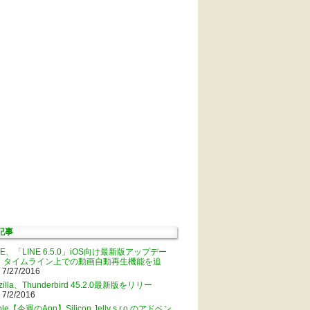
記事
NE、「LINE 6.5.0」iOS向け最新版アップデー
。タイムライン上での動画自動再生機能を追
 7/27/2016
zilla、Thunderbird 45.2.0最新版をリリー
 7/2/2016
ple【今週のApp】Silicon Jelly s.r.o.のアドベン