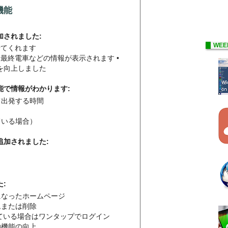
機能
追加されました:
WEE
らせてくれます
ー、最終電車などの情報が表示されます •
を向上しました
能で情報がわかります:
て出発する時間
ている場合）
追加されました:
:
になったホームページ
ムまたは削除
用している場合はワンタップでログイン
助機能の向上