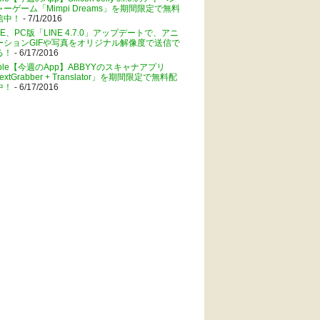
ャーゲーム「Mimpi Dreams」を期間限定で無料
信中！
- 7/1/2016
NE、PC版「LINE 4.7.0」アップデートで、アニ
ーションGIFや写真をオリジナル解像度で送信で
る！
- 6/17/2016
pple【今週のApp】ABBYYのスキャナアプリ
extGrabber + Translator」を期間限定で無料配
中！
- 6/17/2016