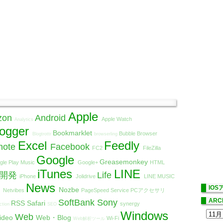
Apple
zon
Android
Apple Watch
Analytics
logger
Bookmarklet
Bubble Browser
Blogtrottr
browserling
Excel
Feedly
note
Facebook
FC2
FileZilla
Google
Greasemonkey
gle Play Music
Google+
HTML
iTunes
LINE
リ開発
Life
iPhone
Jolidrive
LINE MUSIC
t
News
IO
Nozbe
Netvibes
PageSpeed Service
PCアクセサリ
ARC
SoftBank
Sony
RSS
Safari
synergy
ction
SEO
Windows
Web
ideo
Web・Blog
Wi-Fi
Web解析ツール