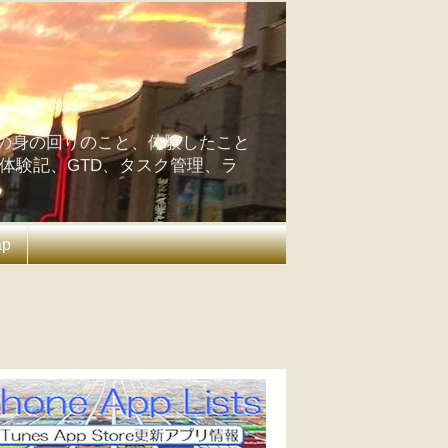
の身の回りのこと、体験したこと
の体験記、GTD、タスク管理、ラ
ap