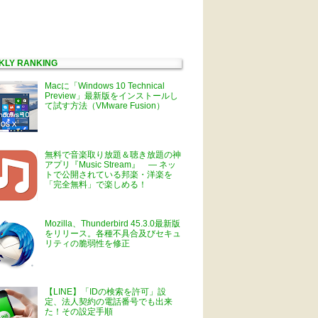
KLY RANKING
Macに「Windows 10 Technical
Preview」最新版をインストールし
て試す方法（VMware Fusion）
無料で音楽取り放題＆聴き放題の神
アプリ『Music Stream』 ― ネッ
トで公開されている邦楽・洋楽を
「完全無料」で楽しめる！
Mozilla、Thunderbird 45.3.0最新版
をリリース。各種不具合及びセキュ
リティの脆弱性を修正
【LINE】「IDの検索を許可」設
定、法人契約の電話番号でも出来
た！その設定手順