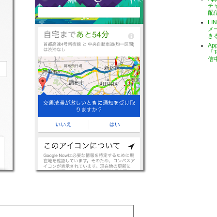
チ
配
LI
メ
き
A
「T
信