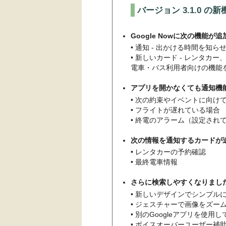
バージョン 3.1.0 の新
Google Nowに次の機能が
• 通知 - 出かける時間を知
• 新しいカード - レンタカ
電車・バス利用者向けの機能
アプリを開かなくても通知機
• 次の約束やイベントに向け
• フライトが遅れている場合
• 終電のアラーム（設定され
次の情報を通知するカードが
• レンタカーの予約確認
• 最終電車情報
さらに検索しやすくなりました
• 新しいデザインでシンプル
• ジェスチャーで画像をズー
• 別のGoogleアプリを使
• ボイスオーバーユーザー補