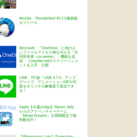
Mozilla、Thunderbird 45.2.0最新版
をリリース
Microsoft、『OneDrive』に他の人
にファイルアクセス権を与える「共
同所有者（co-owner）」機能を追
加 - Liveside.netがスクリーンショ
ットを入手、公開
LINE、PC版「LINE 4.7.0」アップ
デートで、アニメーションGIFや写
真をオリジナル解像度で送信でき
る！
Apple【今週のApp】Silicon Jelly
s.r.o.のアドベンチャーゲーム
「Mimpi Dreams」を期間限定で無
料配信中！
【iPhone App Lists】iTunes App