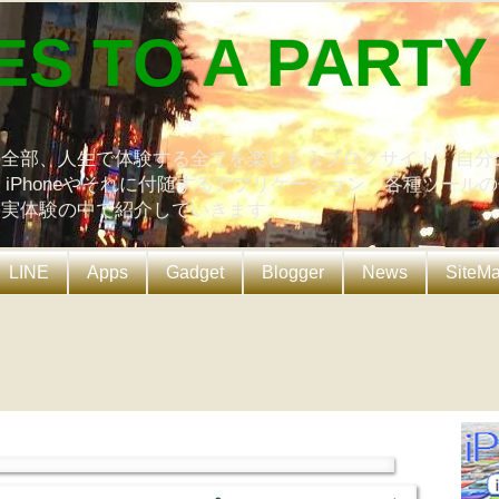
ES TO A PARTY
の全部、人生で体験する全てを楽しもうブログサイト。自分
、iPhoneやそれに付随するアプリケーション、各種ツール
を実体験の中で紹介していきます。
LINE
Apps
Gadget
Blogger
News
SiteM