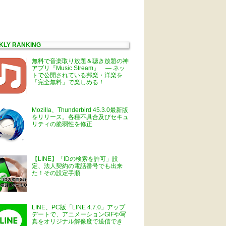
KLY RANKING
無料で音楽取り放題＆聴き放題の神
アプリ『Music Stream』 ― ネッ
トで公開されている邦楽・洋楽を
「完全無料」で楽しめる！
Mozilla、Thunderbird 45.3.0最新版
をリリース。各種不具合及びセキュ
リティの脆弱性を修正
【LINE】「IDの検索を許可」設
定、法人契約の電話番号でも出来
た！その設定手順
LINE、PC版「LINE 4.7.0」アップ
デートで、アニメーションGIFや写
真をオリジナル解像度で送信でき