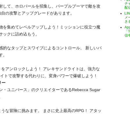
チ
射して、ホロパールを招集し、パープルプーマで敵を攻
配
独自の攻撃とアップグレードがあります。
LI
メ
き
物を集めてレベルアップしよう！ミッションに役立つ魔
A
「T
サックに詰め込もう。
信
感的なタップとスワイプによるコントロール。 新しいパ
す。
トをアンロックしよう！ アレキサンドライトは、強力な
ライトで攻撃する代わりに、変身パワーで爆破しよう！
リー
ユニバース」のクリエイターであるRebecca Sugar
。
うな冒険に挑みます。 まさに史上最高のRPG！ アタッ