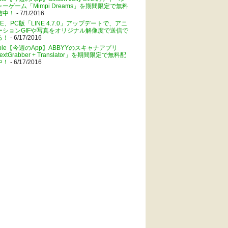
ャーゲーム「Mimpi Dreams」を期間限定で無料
信中！
- 7/1/2016
NE、PC版「LINE 4.7.0」アップデートで、アニ
ーションGIFや写真をオリジナル解像度で送信で
る！
- 6/17/2016
pple【今週のApp】ABBYYのスキャナアプリ
extGrabber + Translator」を期間限定で無料配
中！
- 6/17/2016