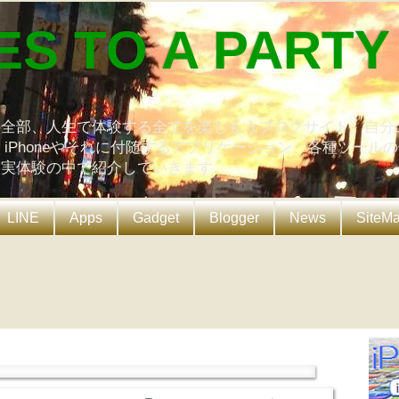
ES TO A PARTY
の全部、人生で体験する全てを楽しもうブログサイト。自分
、iPhoneやそれに付随するアプリケーション、各種ツール
を実体験の中で紹介していきます。
LINE
Apps
Gadget
Blogger
News
SiteM