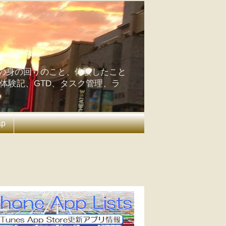
の身の回りのこと、体験したこと
の体験記、GTD、タスク管理、ラ
ap