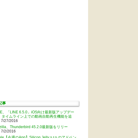
記事
NE、「LINE 6.5.0」iOS向け最新版アップデー
。タイムライン上での動画自動再生機能を追
 7/27/2016
zilla、Thunderbird 45.2.0最新版をリリー
 7/2/2016
ple【今週のApp】Silicon Jelly s.r.o.のアドベン