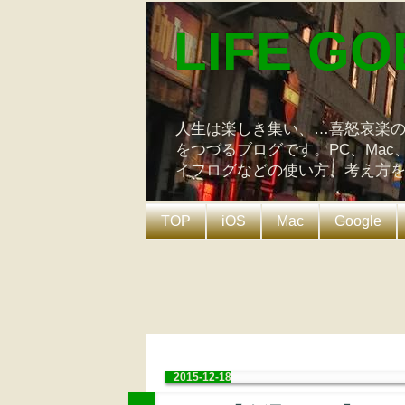
LIFE GO
人生は楽しき集い、…喜怒哀楽
をつづるブログです。PC、Mac
イフログなどの使い方、考え方
TOP
iOS
Mac
Google
2015-12-18