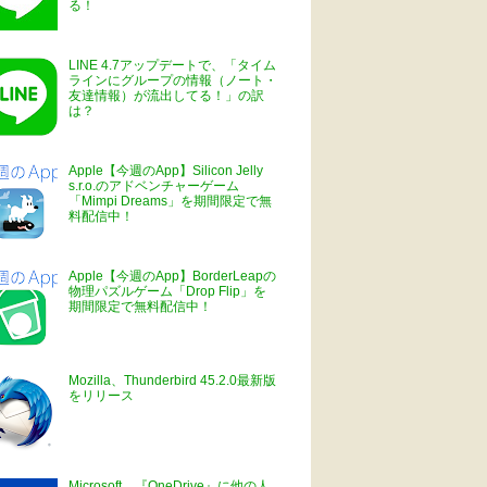
る！
LINE 4.7アップデートで、「タイム
ラインにグループの情報（ノート・
友達情報）が流出してる！」の訳
は？
Apple【今週のApp】Silicon Jelly
s.r.o.のアドベンチャーゲーム
「Mimpi Dreams」を期間限定で無
料配信中！
Apple【今週のApp】BorderLeapの
物理パズルゲーム「Drop Flip」を
期間限定で無料配信中！
Mozilla、Thunderbird 45.2.0最新版
をリリース
Microsoft、『OneDrive』に他の人