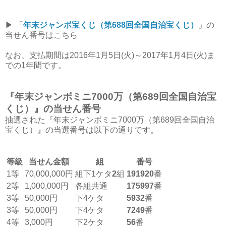
▶︎ 「
年末ジャンボ宝くじ（第688回全国自治宝くじ）
」の
当せん番号はこちら
なお、支払期間は2016年1月5日(火)～2017年1月4日(火)ま
での1年間です。
『年末ジャンボミニ7000万（第689回全国自治宝
くじ）』の当せん番号
抽選された『年末ジャンボミニ7000万（第689回全国自治
宝くじ）』の当選番号は以下の通りです。
等級
当せん金額
組
番号
1等
70,000,000円
組下1ケタ
2
組
191920
番
2等
1,000,000円
各組共通
175997
番
3等
50,000円
下4ケタ
5932
番
3等
50,000円
下4ケタ
7249
番
4等
3,000円
下2ケタ
56
番