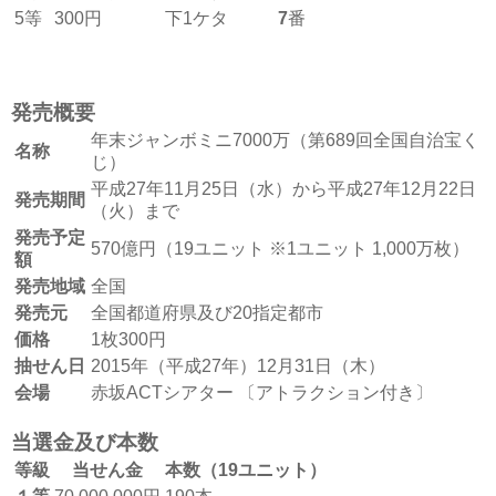
5等
300円
下1ケタ
7
番
発売概要
年末ジャンボミニ7000万（第689回全国自治宝く
名称
じ）
平成27年11月25日（水）から平成27年12月22日
発売期間
（火）まで
発売予定
570億円（19ユニット ※1ユニット 1,000万枚）
額
発売地域
全国
発売元
全国都道府県及び20指定都市
価格
1枚300円
抽せん日
2015年（平成27年）12月31日（木）
会場
赤坂ACTシアター 〔アトラクション付き〕
当選金及び本数
等級
当せん金
本数（19ユニット）