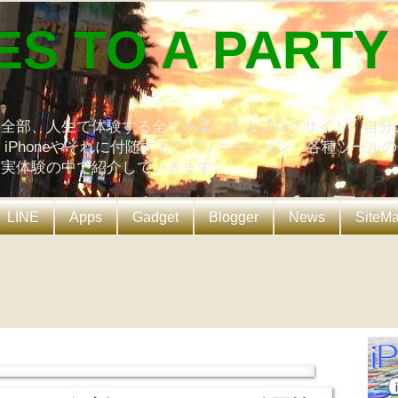
ES TO A PARTY
の全部、人生で体験する全てを楽しもうブログサイト。自分
、iPhoneやそれに付随するアプリケーション、各種ツール
を実体験の中で紹介していきます。
LINE
Apps
Gadget
Blogger
News
SiteM