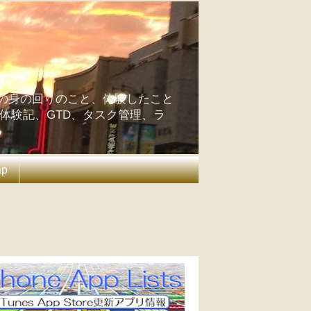
の身の回りのこと、体験したこと
の体験記、GTD、タスク管理、ラ
ap