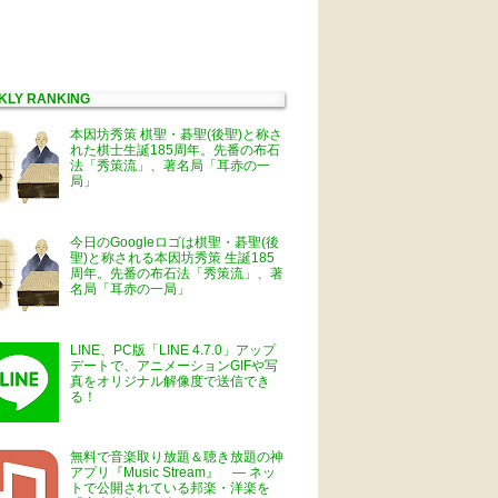
KLY RANKING
本因坊秀策 棋聖・碁聖(後聖)と称さ
れた棋士生誕185周年。先番の布石
法「秀策流」、著名局「耳赤の一
局」
今日のGoogleロゴは棋聖・碁聖(後
聖)と称される本因坊秀策 生誕185
周年。先番の布石法「秀策流」、著
名局「耳赤の一局」
LINE、PC版「LINE 4.7.0」アップ
デートで、アニメーションGIFや写
真をオリジナル解像度で送信でき
る！
無料で音楽取り放題＆聴き放題の神
アプリ『Music Stream』 ― ネッ
トで公開されている邦楽・洋楽を