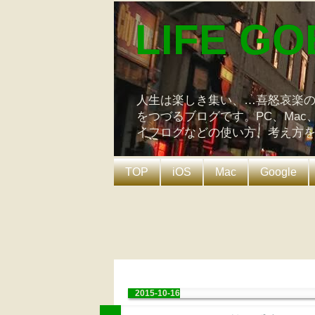
LIFE GO
人生は楽しき集い、…喜怒哀楽
をつづるブログです。PC、Mac
イフログなどの使い方、考え方
TOP
iOS
Mac
Google
2015-10-16