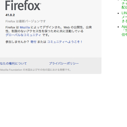
チ
配
LI
メ
き
A
「T
信