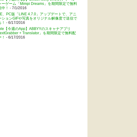
ャーゲーム「Mimpi Dreams」を期間限定で無料
信中！
- 7/1/2016
NE、PC版「LINE 4.7.0」アップデートで、アニ
ーションGIFや写真をオリジナル解像度で送信で
る！
- 6/17/2016
pple【今週のApp】ABBYYのスキャナアプリ
extGrabber + Translator」を期間限定で無料配
中！
- 6/17/2016