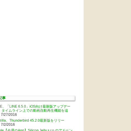
記事
NE、「LINE 6.5.0」iOS向け最新版アップデー
。タイムライン上での動画自動再生機能を追
 7/27/2016
zilla、Thunderbird 45.2.0最新版をリリー
 7/2/2016
ple【今週のApp】Silicon Jelly s.r.o.のアドベン