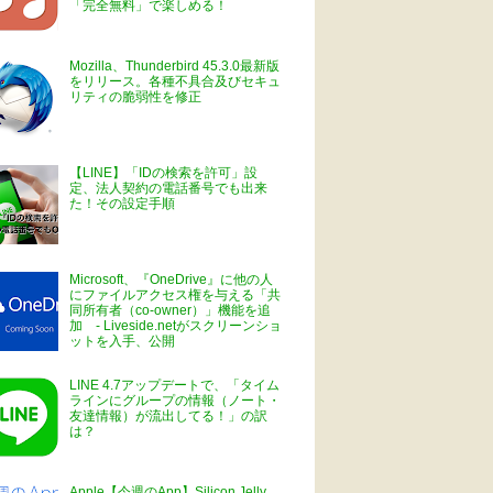
「完全無料」で楽しめる！
Mozilla、Thunderbird 45.3.0最新版
をリリース。各種不具合及びセキュ
リティの脆弱性を修正
【LINE】「IDの検索を許可」設
定、法人契約の電話番号でも出来
た！その設定手順
Microsoft、『OneDrive』に他の人
にファイルアクセス権を与える「共
同所有者（co-owner）」機能を追
加 - Liveside.netがスクリーンショ
ットを入手、公開
LINE 4.7アップデートで、「タイム
ラインにグループの情報（ノート・
友達情報）が流出してる！」の訳
は？
Apple【今週のApp】Silicon Jelly