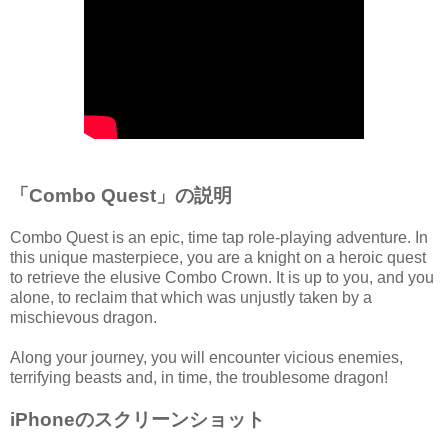
「Combo Quest」の説明
Combo Quest is an epic, time tap role-playing adventure. In
this unique masterpiece, you are a knight on a heroic quest
to retrieve the elusive Combo Crown. It is up to you, and you
alone, to reclaim that which was unjustly taken by a
mischievous dragon.
Along your journey, you will encounter vicious enemies,
terrifying beasts and, in time, the troublesome dragon!
iPhoneのスクリーンショット