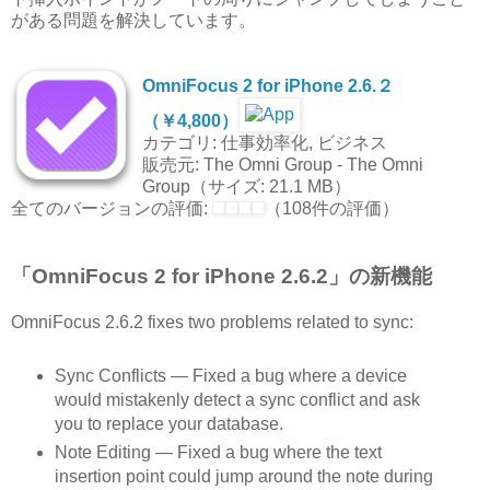
がある問題を解決しています。
OmniFocus 2 for iPhone 2.6.２
（￥4,800）
カテゴリ: 仕事効率化, ビジネス
販売元: The Omni Group - The Omni
Group（サイズ: 21.1 MB）
全てのバージョンの評価:
（108件の評価）
「OmniFocus 2 for iPhone 2.6.2」の新機能
OmniFocus 2.6.2 fixes two problems related to sync:
Sync Conflicts — Fixed a bug where a device
would mistakenly detect a sync conflict and ask
you to replace your database.
Note Editing — Fixed a bug where the text
insertion point could jump around the note during