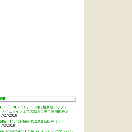
記事
NE、「LINE 6.5.0」iOS向け最新版アップデー
。タイムライン上での動画自動再生機能を追
 7/27/2016
zilla、Thunderbird 45.2.0最新版をリリー
 7/2/2016
ple【今週のApp】Silicon Jelly s.r.o.のアドベン