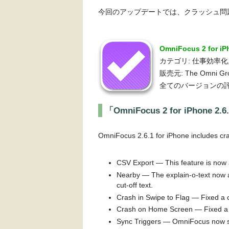
今回のアップデートでは、クラッシュ問
OmniFocus 2 for i
カテゴリ: 仕事効率化
販売元: The Omni Gr
全てのバージョンの評
「OmniFocus 2 for iPhone 
OmniFocus 2.6.1 for iPhone includes cr
CSV Export — This feature is now 
Nearby — The explain-o-text now a
cut-off text.
Crash in Swipe to Flag — Fixed a cr
Crash on Home Screen — Fixed a c
Sync Triggers — OmniFocus now s