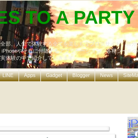
ES TO A PARTY
の全部、人生で体験する全てを楽しもうブログサイト。自分
、iPhoneやそれに付随するアプリケーション、各種ツール
を実体験の中で紹介していきます。
LINE
Apps
Gadget
Blogger
News
SiteM