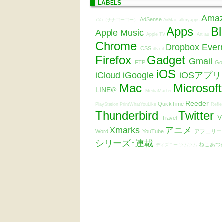
LABELS
Ama
AdSense
755（ナナゴーゴー）
AirMac
allmyapps
Apps
B
Apple Music
Apple TV
Art
au
Chrome
Dropbox
Ever
CSS
dlvr.it
Firefox
Gadget
Gmail
FTP
Go
iOS
iCloud
iGoogle
iOSアプ
Mac
Microsof
LINE＠
MediaMarker
Reeder
QuickTime
PlayStation
PrintWhatYouLike
Refle
Thunderbird
Twitter
V
Travel
Xmarks
アニメ
Word
YouTube
アフェリ
シリーズ･連載
ねこあつ
ディズニー ツムツム