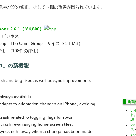
題やバグの修正、そして同期の改善が図られています。
Phone 2.6.1（￥4,800）
, ビジネス
oup - The Omni Group（サイズ: 21.1 MB）
価:
（108件の評価）
2.6.1」の新機能
ash and bug fixes as well as sync improvements.
always available.
新着
dapts to orientation changes on iPhone, avoiding
LI
ト
ash related to toggling flags for rows.
加
-
rash re-arranging home screen tiles.
Mo
ス
-
yncs right away when a change has been made
Ap