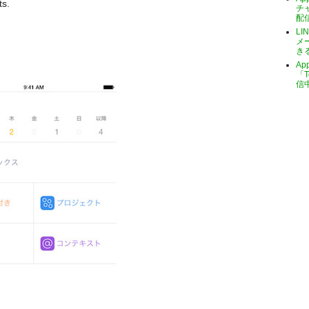
ts.
チ
配
LI
メ
き
A
「T
信