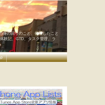
の身の回りのこと、体験したこと
の体験記、GTD、タスク管理、ラ
ap