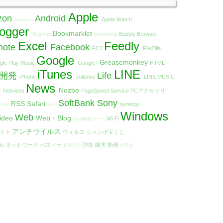
Apple
zon
Android
Apple Watch
Analytics
logger
Bookmarklet
Bubble Browser
Blogtrottr
browserling
Excel
Feedly
note
Facebook
FC2
FileZilla
Google
Greasemonkey
gle Play Music
Google+
HTML
iTunes
LINE
リ開発
Life
iPhone
Jolidrive
LINE MUSIC
t
News
Nozbe
Netvibes
PageSpeed Service
PCアクセサリ
SoftBank
Sony
RSS
Safari
synergy
ction
SEO
Windows
Web
ideo
Web・Blog
Wi-Fi
Web解析ツール
アンチウイルス
エイト
ウィルス
ジャンボ宝くじ
め
ネットワーク
パズドラ
詐欺
障害
動画
企業理念
任天堂