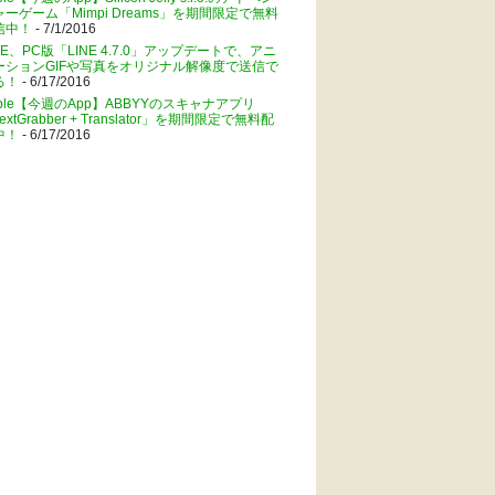
ャーゲーム「Mimpi Dreams」を期間限定で無料
信中！
- 7/1/2016
NE、PC版「LINE 4.7.0」アップデートで、アニ
ーションGIFや写真をオリジナル解像度で送信で
る！
- 6/17/2016
pple【今週のApp】ABBYYのスキャナアプリ
extGrabber + Translator」を期間限定で無料配
中！
- 6/17/2016