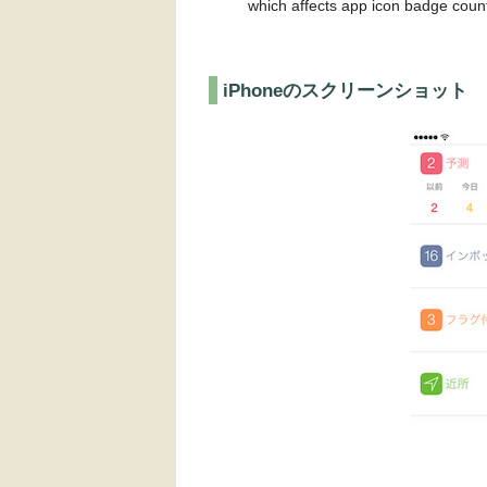
which affects app icon badge coun
iPhoneのスクリーンショット