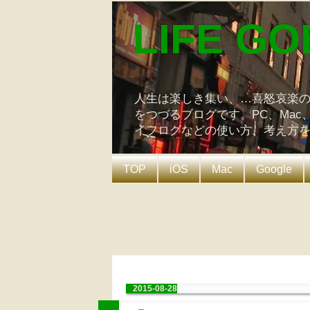
LIFE GO
人生は楽しき集い、…喜怒哀楽
をつづるブログです。PC、Mac
イフログなどの使い方、考え方
TOP
iOS
Mac
Google
2015-08-28