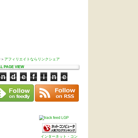
告＞
アフィリエイトならリンクシェア
L PAGE VIEW
n
d
e
f
i
n
e
LGP
インターネット・コン