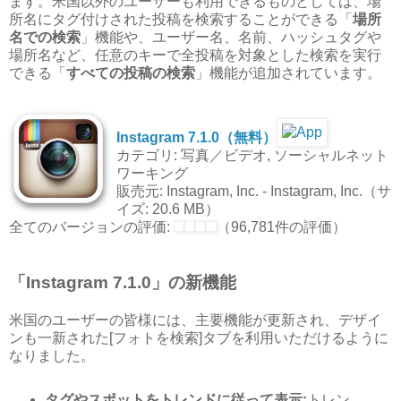
ます。米国以外のユーザーも利用できるものとしては、場
所名にタグ付けされた投稿を検索することができる「
場所
名での検索
」機能や、ユーザー名、名前、ハッシュタグや
場所名など、任意のキーで全投稿を対象とした検索を実行
できる「
すべての投稿の検索
」機能が追加されています。
Instagram 7.1.0（無料）
カテゴリ: 写真／ビデオ, ソーシャルネット
ワーキング
販売元: Instagram, Inc. - Instagram, Inc.（サ
イズ: 20.6 MB）
全てのバージョンの評価:
（96,781件の評価）
「Instagram 7.1.0」の新機能
米国のユーザーの皆様には、主要機能が更新され、デザイ
ンも一新された[フォトを検索]タブを利用いただけるように
なりました。
タグやスポットをトレンドに従って表示:
トレン