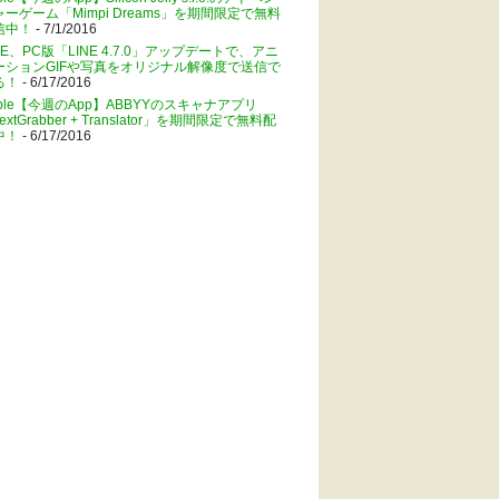
ャーゲーム「Mimpi Dreams」を期間限定で無料
信中！
- 7/1/2016
NE、PC版「LINE 4.7.0」アップデートで、アニ
ーションGIFや写真をオリジナル解像度で送信で
る！
- 6/17/2016
pple【今週のApp】ABBYYのスキャナアプリ
extGrabber + Translator」を期間限定で無料配
中！
- 6/17/2016