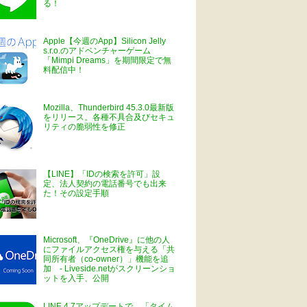
る！
Apple【今週のApp】Silicon Jelly
s.r.o.のアドベンチャーゲーム
「Mimpi Dreams」を期間限定で無
料配信中！
Mozilla、Thunderbird 45.3.0最新版
をリリース。各種不具合及びセキュ
リティの脆弱性を修正
【LINE】「IDの検索を許可」設
定、法人契約の電話番号でも出来
た！その設定手順
Microsoft、『OneDrive』に他の人
にファイルアクセス権を与える「共
同所有者（co-owner）」機能を追
加 - Liveside.netがスクリーンショ
ットを入手、公開
LINE 4.7アップデートで、「タイム