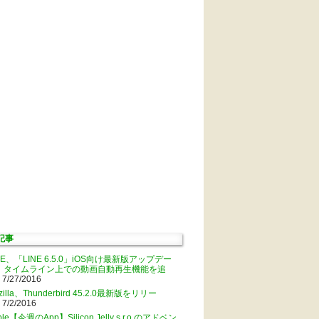
記事
NE、「LINE 6.5.0」iOS向け最新版アップデー
。タイムライン上での動画自動再生機能を追
 7/27/2016
zilla、Thunderbird 45.2.0最新版をリリー
 7/2/2016
ple【今週のApp】Silicon Jelly s.r.o.のアドベン