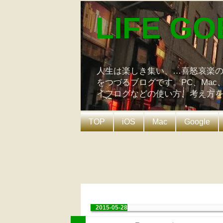
LIFE GO
人生は楽しき集い、…喜怒哀楽
をつづるブログです。PC、Mac
イフログなどの使い方、考え方
TOP
iOS
Mac
Google
2015-05-28