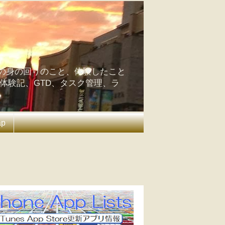
の身の回りのこと、体験したこと
の体験記、GTD、タスク管理、ラ
ap