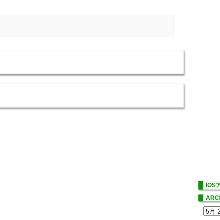
IO
ARC