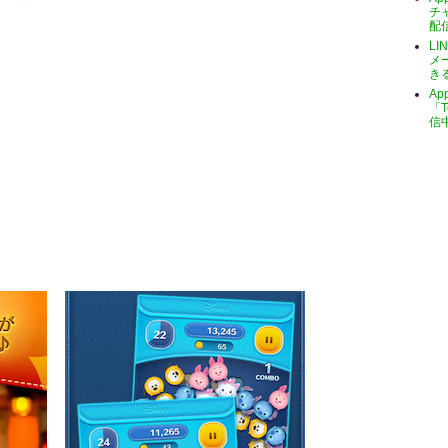
チ
配
LI
メ
き
A
「T
信