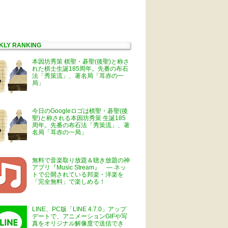
KLY RANKING
本因坊秀策 棋聖・碁聖(後聖)と称さ
れた棋士生誕185周年。先番の布石
法「秀策流」、著名局「耳赤の一
局」
今日のGoogleロゴは棋聖・碁聖(後
聖)と称される本因坊秀策 生誕185
周年。先番の布石法「秀策流」、著
名局「耳赤の一局」
無料で音楽取り放題＆聴き放題の神
アプリ『Music Stream』 ― ネッ
トで公開されている邦楽・洋楽を
「完全無料」で楽しめる！
LINE、PC版「LINE 4.7.0」アップ
デートで、アニメーションGIFや写
真をオリジナル解像度で送信でき