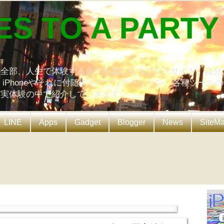
ES TO A PARTY
の全部、人生で体験する全てを楽しもうブログサイト。自分
、iPhoneやそれに付随するアプリケーション、各種ツール
を実体験の中で紹介していきます。
LINE
Apps
Gadget
Blogger
News
SiteM