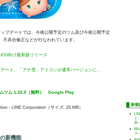
0」アップデートでは、今後公開予定のツム及び今後公開予定
、不具合修正などが行なわれています。
0」iOS向け最新版リリース
アップデート。「アナ雪」アイコンが通常バージョンに…
ムツム 1.22.0（無料）
Google Play
新着
tion - LINE Corporation（サイズ: 25 MB）
LI
ト
加
-
Mo
ス
-
0」の新機能
Ap