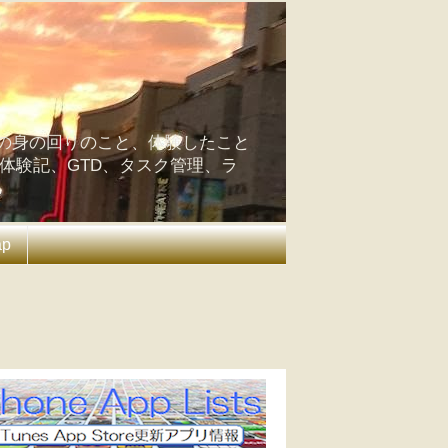
の身の回りのこと、体験したこと
の体験記、GTD、タスク管理、ラ
ap