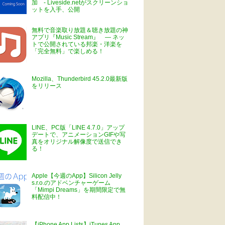
加 - Liveside.netがスクリーンショ
ットを入手、公開
無料で音楽取り放題＆聴き放題の神
アプリ『Music Stream』 ― ネッ
トで公開されている邦楽・洋楽を
「完全無料」で楽しめる！
Mozilla、Thunderbird 45.2.0最新版
をリリース
LINE、PC版「LINE 4.7.0」アップ
デートで、アニメーションGIFや写
真をオリジナル解像度で送信でき
る！
Apple【今週のApp】Silicon Jelly
s.r.o.のアドベンチャーゲーム
「Mimpi Dreams」を期間限定で無
料配信中！
【iPhone App Lists】iTunes App