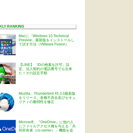
KLY RANKING
Macに「Windows 10 Technical
Preview」最新版をインストールし
て試す方法（VMware Fusion）
【LINE】「IDの検索を許可」設
定、法人契約の電話番号でも出来
た！その設定手順
Mozilla、Thunderbird 45.3.0最新版
をリリース。各種不具合及びセキュ
リティの脆弱性を修正
Microsoft、『OneDrive』に他の人
にファイルアクセス権を与える「共
同所有者（co-owner）」機能を追