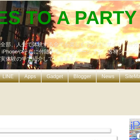
ES TO A PARTY
の全部、人生で体験する全てを楽しもうブログサイト。自分
、iPhoneやそれに付随するアプリケーション、各種ツール
を実体験の中で紹介していきます。
LINE
Apps
Gadget
Blogger
News
SiteM