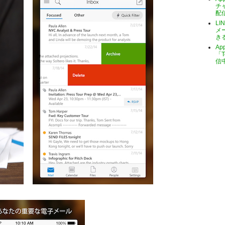
チ
配
LI
メ
き
A
「T
信