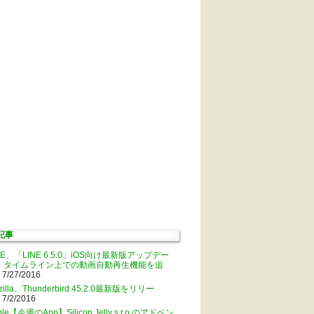
記事
NE、「LINE 6.5.0」iOS向け最新版アップデー
。タイムライン上での動画自動再生機能を追
 7/27/2016
zilla、Thunderbird 45.2.0最新版をリリー
 7/2/2016
ple【今週のApp】Silicon Jelly s.r.o.のアドベン