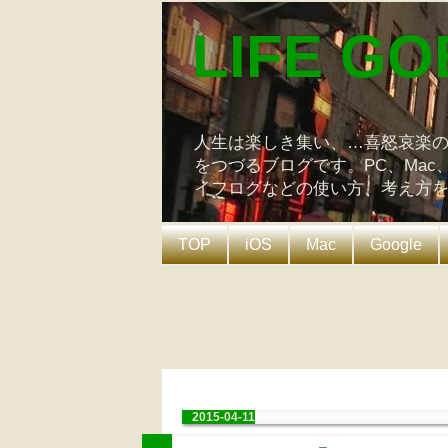
LIFE GO
人生は楽しき集い、…喜怒哀楽
をつづるブログです。PC、Mac
イフログなどの使い方、考え方
TOP
iOS
Mac
Google
2015-04-11