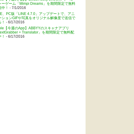
ャーゲーム「Mimpi Dreams」を期間限定で無料
信中！
- 7/1/2016
NE、PC版「LINE 4.7.0」アップデートで、アニ
ーションGIFや写真をオリジナル解像度で送信で
る！
- 6/17/2016
pple【今週のApp】ABBYYのスキャナアプリ
extGrabber + Translator」を期間限定で無料配
中！
- 6/17/2016