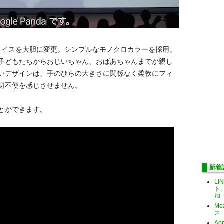
ターフェイスを大胆に変更。シンプルなモノクロカラーを採用。
子どもたちからおじいちゃん、おばあちゃんまでが親し
いデザインは、手のひらの大きさに関係なく柔軟にフィ
切不便を感じさせません。
とができます。
新着
LI
ト
加
-
Mo
ス
-
Ap