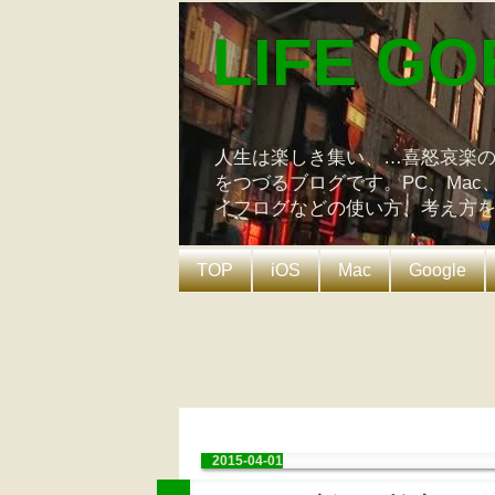
LIFE GO
人生は楽しき集い、…喜怒哀楽
をつづるブログです。PC、Mac
イフログなどの使い方、考え方
TOP
iOS
Mac
Google
2015-04-01