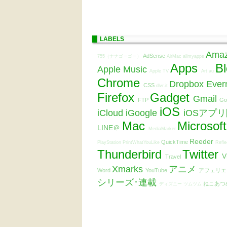
LABELS
Ama
AdSense
755（ナナゴーゴー）
AirMac
allmyapps
Apps
B
Apple Music
Apple TV
Art
au
Chrome
Dropbox
Ever
CSS
dlvr.it
Firefox
Gadget
Gmail
FTP
Go
iOS
iCloud
iGoogle
iOSアプ
Mac
Microsof
LINE＠
MediaMarker
Reeder
QuickTime
PlayStation
PrintWhatYouLike
Refle
Thunderbird
Twitter
V
Travel
Xmarks
アニメ
Word
YouTube
アフェリ
シリーズ･連載
ねこあつ
ディズニー ツムツム