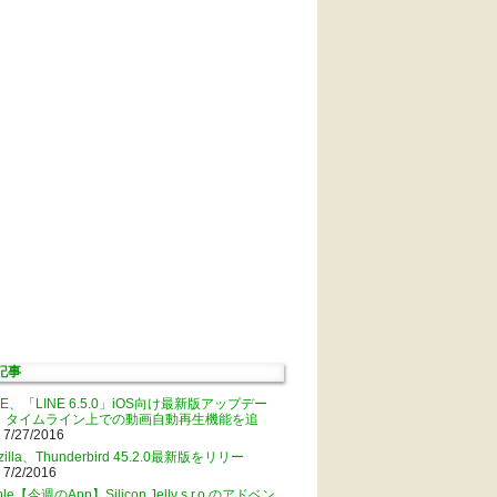
記事
NE、「LINE 6.5.0」iOS向け最新版アップデー
。タイムライン上での動画自動再生機能を追
 7/27/2016
zilla、Thunderbird 45.2.0最新版をリリー
 7/2/2016
ple【今週のApp】Silicon Jelly s.r.o.のアドベン