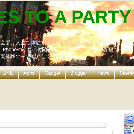
ES TO A PARTY
の全部、人生で体験する全てを楽しもうブログサイト。自分
、iPhoneやそれに付随するアプリケーション、各種ツール
を実体験の中で紹介していきます。
LINE
Apps
Gadget
Blogger
News
SiteM