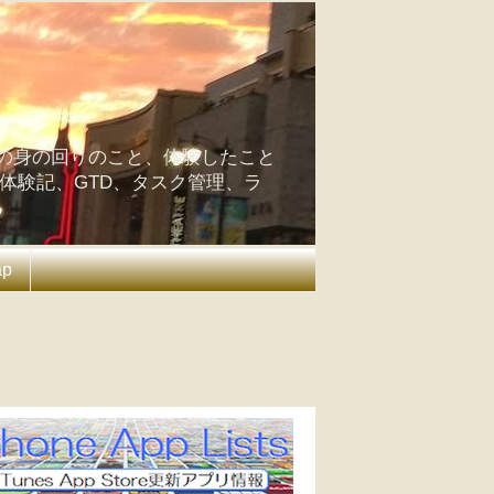
の身の回りのこと、体験したこと
の体験記、GTD、タスク管理、ラ
ap