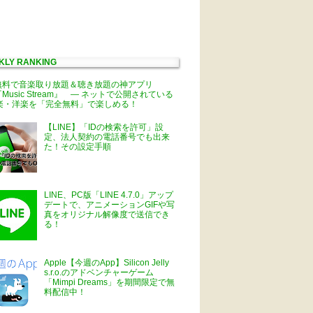
KLY RANKING
無料で音楽取り放題＆聴き放題の神アプリ
Music Stream』 ― ネットで公開されている
楽・洋楽を「完全無料」で楽しめる！
【LINE】「IDの検索を許可」設
定、法人契約の電話番号でも出来
た！その設定手順
LINE、PC版「LINE 4.7.0」アップ
デートで、アニメーションGIFや写
真をオリジナル解像度で送信でき
る！
Apple【今週のApp】Silicon Jelly
s.r.o.のアドベンチャーゲーム
「Mimpi Dreams」を期間限定で無
料配信中！