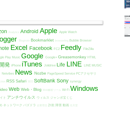
Apple
zon
Android
Apple Watch
Analytics
logger
Bookmarklet
Bubble Browser
Blogtrottr
browserling
Excel
Feedly
note
Facebook
FC2
FileZilla
Google
Greasemonkey
gle Play Music
Google+
HTML
iTunes
LINE
リ開発
Life
iPhone
Jolidrive
LINE MUSIC
t
News
Nozbe
Netvibes
PageSpeed Service
PCアクセサリ
SoftBank
Sony
RSS
Safari
synergy
ction
SEO
Windows
Web
ideo
Web・Blog
Wi-Fi
Web解析ツール
アンチウイルス
エイト
ウィルス
ジャンボ宝くじ
め
ネットワーク
パズドラ
詐欺
障害
動画
企業理念
任天堂