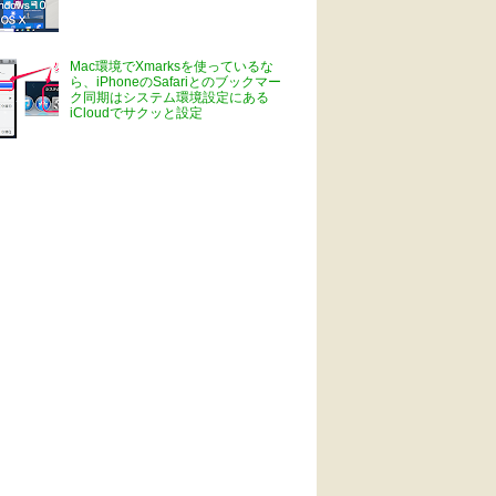
Mac環境でXmarksを使っているな
ら、iPhoneのSafariとのブックマー
ク同期はシステム環境設定にある
iCloudでサクッと設定