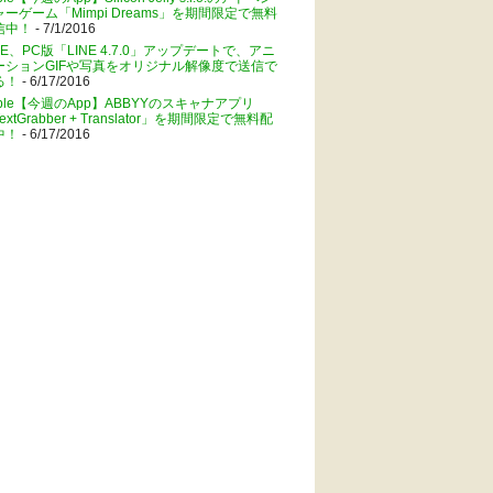
ャーゲーム「Mimpi Dreams」を期間限定で無料
信中！
- 7/1/2016
NE、PC版「LINE 4.7.0」アップデートで、アニ
ーションGIFや写真をオリジナル解像度で送信で
る！
- 6/17/2016
pple【今週のApp】ABBYYのスキャナアプリ
extGrabber + Translator」を期間限定で無料配
中！
- 6/17/2016