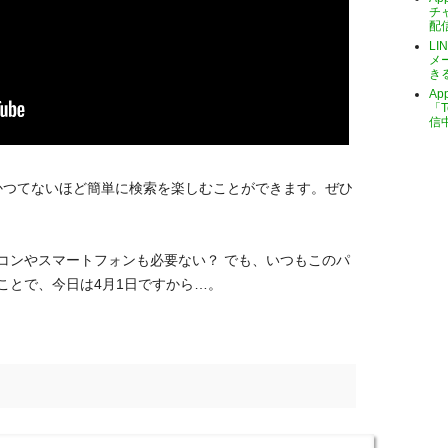
チ
配
LI
メ
き
A
「T
信
a」でかつてないほど簡単に検索を楽しむことができます。ぜひ
コンやスマートフォンも必要ない？ でも、いつもこのパ
ことで、今日は4月1日ですから…。