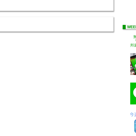
WEE
『
邦