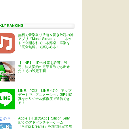
KLY RANKING
無料で音楽取り放題＆聴き放題の神
アプリ『Music Stream』 ― ネッ
トで公開されている邦楽・洋楽を
「完全無料」で楽しめる！
【LINE】「IDの検索を許可」設
定、法人契約の電話番号でも出来
た！その設定手順
LINE、PC版「LINE 4.7.0」アップ
デートで、アニメーションGIFや写
真をオリジナル解像度で送信でき
る！
Apple【今週のApp】Silicon Jelly
s.r.o.のアドベンチャーゲーム
「Mimpi Dreams」を期間限定で無