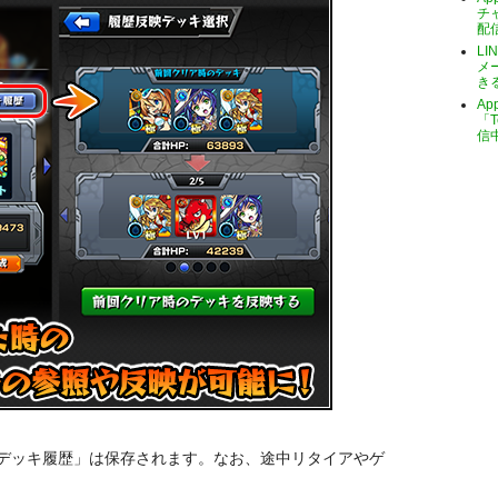
チ
配
LI
メ
き
A
「T
信
デッキ履歴」は保存されます。なお、途中リタイアやゲ