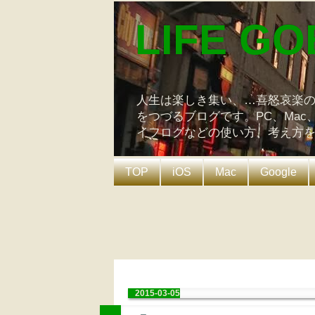
LIFE GO
人生は楽しき集い、…喜怒哀楽
をつづるブログです。PC、Mac
イフログなどの使い方、考え方
TOP
iOS
Mac
Google
2015-03-05