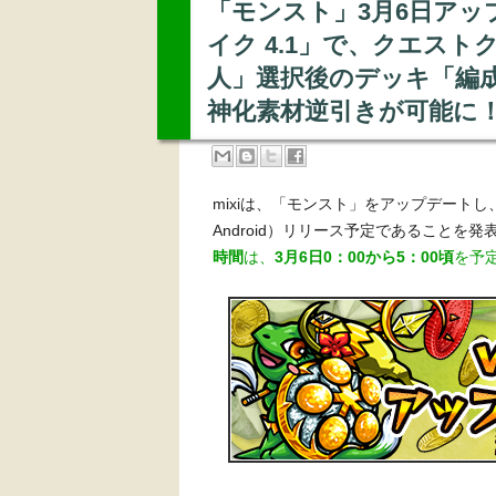
「モンスト」3月6日ア
イク 4.1」で、クエス
人」選択後のデッキ「編
神化素材逆引きが可能に
mixiは、「モンスト」をアップデートし
Android）リリース予定であること
時間
は、
3月6日0：00から5：00頃
を予