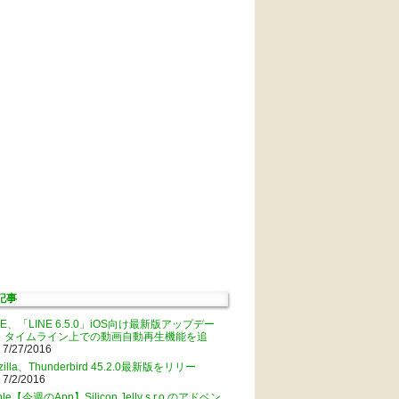
記事
NE、「LINE 6.5.0」iOS向け最新版アップデー
。タイムライン上での動画自動再生機能を追
 7/27/2016
zilla、Thunderbird 45.2.0最新版をリリー
 7/2/2016
ple【今週のApp】Silicon Jelly s.r.o.のアドベン