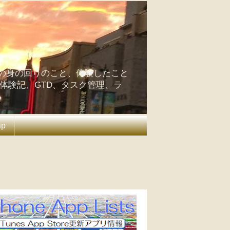
の身の回りのこと、体験したこと
の体験記、GTD、タスク管理、ラ
ap