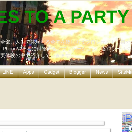
ES TO A PARTY
の全部、人生で体験する全てを楽しもうブログサイト。自分
、iPhoneやそれに付随するアプリケーション、各種ツール
を実体験の中で紹介していきます。
LINE
Apps
Gadget
Blogger
News
SiteM