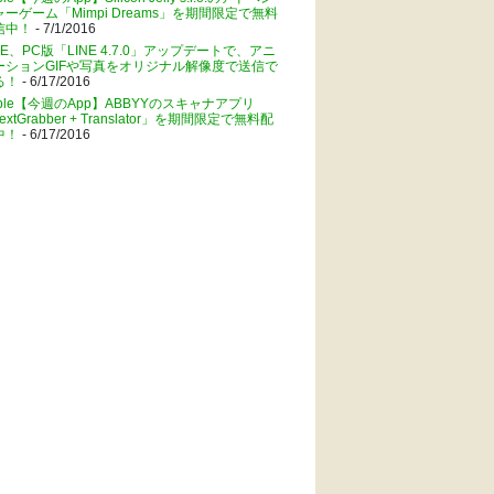
ャーゲーム「Mimpi Dreams」を期間限定で無料
信中！
- 7/1/2016
NE、PC版「LINE 4.7.0」アップデートで、アニ
ーションGIFや写真をオリジナル解像度で送信で
る！
- 6/17/2016
pple【今週のApp】ABBYYのスキャナアプリ
extGrabber + Translator」を期間限定で無料配
中！
- 6/17/2016