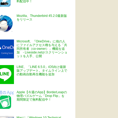
料配信中！
Mozilla、Thunderbird 45.2.0最新版
をリリース
Microsoft、『OneDrive』に他の人
にファイルアクセス権を与える「共
同所有者（co-owner）」機能を追
加 - Liveside.netがスクリーンショ
ットを入手、公開
LINE、「LINE 6.5.0」iOS向け最新
版アップデート。タイムライン上で
の動画自動再生機能を追加
Apple【今週のApp】BorderLeapの
物理パズルゲーム「Drop Flip」を
期間限定で無料配信中！
Macに「Windows 10 Technical