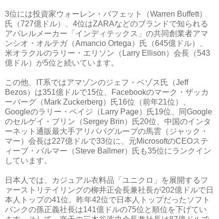
3位には投資家ウォーレン・バフェット（Warren Buffett）
氏（727億ドル）、4位はZARAなどのブランドで知られる
アパレルメーカー「インディテックス」の共同創業者アマ
ンシオ・オルテガ（Amancio Ortega）氏（645億ドル）、
米オラクルのラリー・エリソン（Larry Ellison）会長（543
億ドル）が5位と続いています。
この他、IT系ではアマゾンのジェフ・ベゾス氏（Jeff
Bezos）は351億ドルで15位、Facebookのマーク・ザッカ
ーバーグ（Mark Zuckerberg）氏16位（前年21位）、
Googleのラリー・ペイジ（Larry Page）氏19位、同Google
のセルゲイ・ブリン（Sergey Brin）氏20位、中国のインタ
ーネット通販最大手アリババグループの馬雲（ジャック・
マー）会長は227億ドルで33位に、元MicrosoftのCEOステ
ィーブ・バルマー（Steve Ballmer）氏も35位にランクイン
しています。
日本人では、カジュアル衣料品「ユニクロ」を展開するフ
ァーストリテイリングの柳井正会長兼社長が202億ドルで日
本人トップの41位。昨年42位で日本人トップだったソフト
バンクの孫正義社長は141億ドルの75位と順位を下げてい