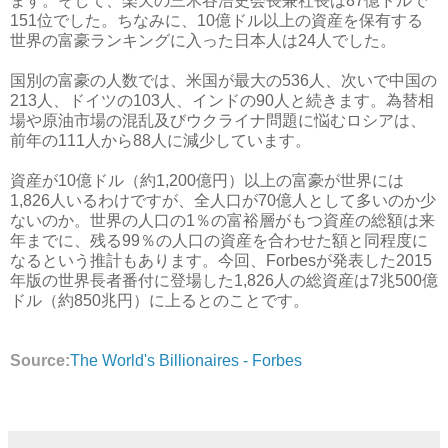
ます。そして、楽天の三木谷浩史会長兼社長は87億ドルで
151位でした。ちなみに、10億ドル以上の資産を保有する
世界の富豪ランキングに入った日本人は24人でした。
国別の富豪の人数では、米国が最大の536人、次いで中国の
213人、ドイツの103人、インドの90人と続きます。為替相
場や原油市場の混乱及びウクライナ問題に悩むロシアは、
前年の111人から88人に減少しています。
資産が10億ドル（約1,200億円）以上の富豪が世界には
1,826人いるわけですが、全人口が70億人として多いのか少
ないのか。世界の人口の1％の富裕層がもつ資産の総額は来
年までに、残る99％の人口の資産を合わせた額と同程度に
なるという推計もあります。今回、Forbesが発表した2015
年版の世界長者番付に登場した1,826人の総資産は7兆500億
ドル（約850兆円）に上るとのことです。
Source:
The World's Billionaires - Forbes