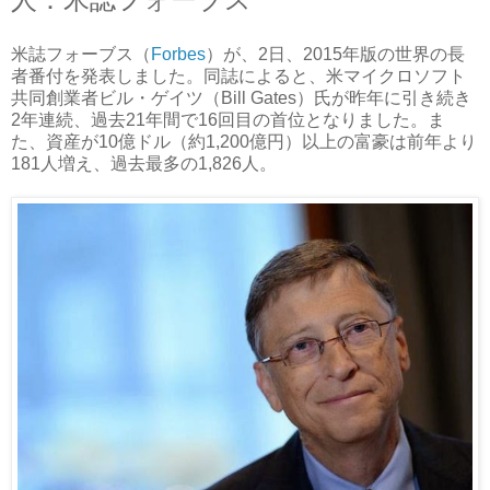
米誌フォーブス（
Forbes
）が、2日、2015年版の世界の長
者番付を発表しました。同誌によると、米マイクロソフト
共同創業者ビル・ゲイツ（Bill Gates）氏が昨年に引き続き
2年連続、過去21年間で16回目の首位となりました。ま
た、資産が10億ドル（約1,200億円）以上の富豪は前年より
181人増え、過去最多の1,826人。