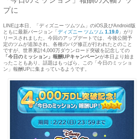
プに
LINEは本日、「ディズニー ツムツム」のiOS及びAndroid版
ともに最新バージョン「
ディズニー ツムツム
1.19.0
」がリ
リースされました。今回のアップデートでは、今後公開予
定のツムが追加され、各種のバグ修正が行われたとのこと
ですが、世界累計4,000万ダウンロード突破を記念しての
「今日のミッション」報酬UPキャンペーン
が本日より始ま
ったこともあり、話題はもっぱら、この「今日のミッショ
ン」報酬UPに集まっているようです。