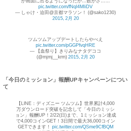
が画面に出るようになったが…数がさ……
pic.twitter.com/fNqI4MliDV
— しゃけ・迫田@京都マラソン！ (@sako1230)
2015, 2月 20
ツムツムアップデートしたらやべえ
pic.twitter.com/pGGPfvqHRE
— 【血祭り】きりみなナタデココ
(@mjmj__krm)
2015, 2月 20
「今日のミッション」報酬UPキャンペーンについ
て
【LINE：ディズニー ツムツム】世界累計4,000
万ダウンロード突破を記念して「今日のミッシ
ョン」報酬UP！2/22(日)まで、1ミッション達成
で4,000コインGET！3日間で最大36,000コイン
GETできます！
pic.twitter.com/QSme9CfBQM