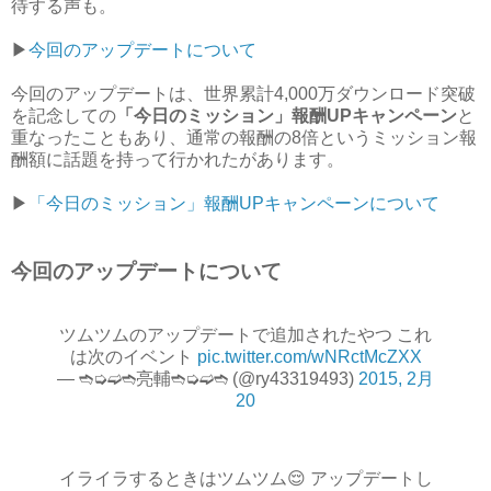
待する声も。
▶︎
今回のアップデートについて
今回のアップデートは、世界累計4,000万ダウンロード突破
を記念しての
「今日のミッション」報酬UPキャンペーン
と
重なったこともあり、通常の報酬の8倍というミッション報
酬額に話題を持って行かれたがあります。
▶︎
「今日のミッション」報酬UPキャンペーンについて
今回のアップデートについて
ツムツムのアップデートで追加されたやつ これ
は次のイベント
pic.twitter.com/wNRctMcZXX
— ➬➭➫➬ㅤ亮輔➬➭➫➬ (@ry43319493)
2015, 2月
20
イライラするときはツムツム😌 アップデートし