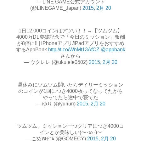
— LINE GAME公式アカウント
(@LINEGAME_Japan)
2015, 2月 20
1日12,000コインはアツい！！→【ツムツム】
4000万DL突破記念で「今日のミッション」報酬
が8倍に!! | iPhoneアプリ/iPadアプリをおすすめ
するAppBank
http://t.co/WnMt13AfCZ
@appbank
さんから
— ウクレレ (@ukulele0502)
2015, 2月 20
昼休みにツムツム開いたらデイリーミッション
のコインが1回につき4000枚ってなってたから
やってたら途中で寝てた
— ゆり (@yuriuri)
2015, 2月 20
ツムツム、ミッション一つクリアにつき4000コ
インとか美味しい(〜･ω･)〜
— ごめｱﾙﾁｮﾑ (@GOMECY)
2015, 2月 20