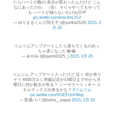
たらハートの数の 表示が変わったんだけど こん
なにあったのか。（笑） そりゃやってもやって
も ハートが減らないわけね😑💭
pic.twitter.com/lmoJhrLXc2
— ゆりまるくん◎羽王子 (@yurika2528)
2015, 2
月 20
ツムツムアップデートしたら落ちてくるのめっ
ちゃ遅くなった😭😭
— あやみ (@ayami0325_)
2015, 2月 20
ツムツム アップデート入ったけど 近々 何か有り
そう 4000万ＤＬ突破記念が日曜日までやから月
曜日に何か動きが有る？ ソーサラーミッキー ス
キルマックス出来るかな？
#ツムツム
pic.twitter.com/VUEFLbVWop
— 星麗パパ (@seira__papa)
2015, 2月 20