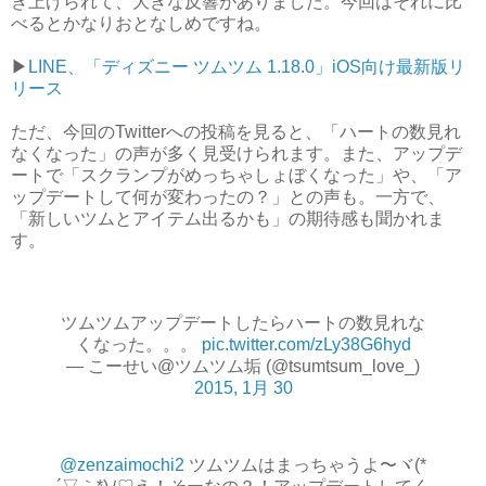
き上げられて、大きな反響がありました。今回はそれに比
べるとかなりおとなしめですね。
▶︎
LINE、「ディズニー ツムツム 1.18.0」iOS向け最新版リ
リース
ただ、今回のTwitterへの投稿を見ると、「ハートの数見れ
なくなった」の声が多く見受けられます。また、アップデ
ートで「スクランプがめっちゃしょぼくなった」や、「ア
ップデートして何が変わったの？」との声も。一方で、
「新しいツムとアイテム出るかも」の期待感も聞かれま
す。
ツムツムアップデートしたらハートの数見れな
くなった。。。
pic.twitter.com/zLy38G6hyd
— こーせい@ツムツム垢 (@tsumtsum_love_)
2015, 1月 30
@zenzaimochi2
ツムツムはまっちゃうよ〜ヾ(*