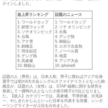
クインしました。
急上昇ランキング
話題のニュース
1. ワールドカップ
1. ワールドカップ
2. 妖怪ウォッチ
2. ソチ オリンピック
3. ソチオリンピック
3. 台風
4. 台風
4. デング熱
5. アナ雪
5. 御嶽山
6. 錦織圭
6. エボラ出血熱
7. 羽生結弦
7. ノーベル賞
8. デング熱
8. 地震
9. 高倉健
9. アジア大会
10. 御嶽山
10. iphone6
話題の人（男性）は、日本人初、男子に限ればアジア出身
選手では初の4大大会シングルスファイナリストとなった錦
織圭が、話題の人（女性）は、STAP 細胞に関する研究を
発表して一躍時の人となった小保方晴子が1位となりまし
た。【故人】カテゴリーでは、高倉健、宇津井健、大滝詠
一、やしきたかじんといった日本を代表する俳優、シンガ
ーソングライターが上位を占めました。