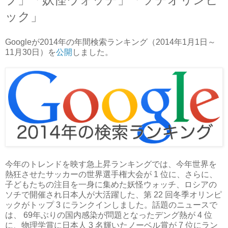
ック」
Googleが2014年の年間検索ランキング（2014年1月1日～
11月30日）を
公開
しました。
今年のトレンドを映す急上昇ランキングでは、今年世界を
熱狂させたサッカーの世界選手権大会が 1 位に、さらに、
子どもたちの注目を一身に集めた妖怪ウォッチ、ロシアの
ソチで開催され日本人が大活躍した、第 22 回冬季オリンピ
ックがトップ 3 にランクインしました。話題のニュースで
は、 69年ぶりの国内感染が問題となったデング熱が 4 位
に、物理学賞に日本人 3 名輝いたノーベル賞が 7 位にラン