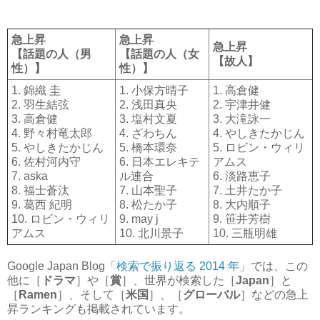
急上昇
急上昇
急上昇
【話題の人（男
【話題の人（女
【故人】
性）】
性）】
1. 錦織 圭
1. 小保方晴子
1. 高倉健
2. 羽生結弦
2. 浅田真央
2. 宇津井健
3. 高倉健
3. 塩村文夏
3. 大滝詠一
4. 野々村竜太郎
4. ざわちん
4. やしきたかじん
5. やしきたかじん
5. 橋本環奈
5. ロビン・ウィリ
6. 佐村河内守
6. 日本エレキテ
アムス
7. aska
ル連合
6. 淡路恵子
8. 福士蒼汰
7. 山本聖子
7. 土井たか子
9. 葛西 紀明
8. 松たか子
8. 大内順子
10. ロビン・ウィリ
9. may j
9. 笹井芳樹
アムス
10. 北川景子
10. 三瓶明雄
Google Japan Blog「
検索で振り返る 2014 年
」では、この
他に［
ドラマ
］や［
賞
］、世界が検索した［
Japan
］と
［
Ramen
］、そして［
米国
］、［
グローバル
］などの急上
昇ランキングも掲載されています。