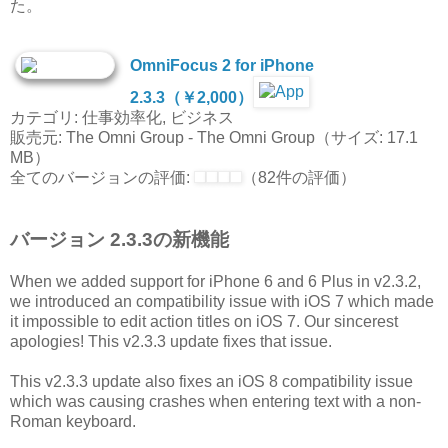
た。
OmniFocus 2 for iPhone
2.3.3（￥2,000）
カテゴリ: 仕事効率化, ビジネス
販売元: The Omni Group - The Omni Group（サイズ: 17.1
MB）
全てのバージョンの評価:
（82件の評価）
バージョン 2.3.3の新機能
When we added support for iPhone 6 and 6 Plus in v2.3.2,
we introduced an compatibility issue with iOS 7 which made
it impossible to edit action titles on iOS 7. Our sincerest
apologies! This v2.3.3 update fixes that issue.
This v2.3.3 update also fixes an iOS 8 compatibility issue
which was causing crashes when entering text with a non-
Roman keyboard.