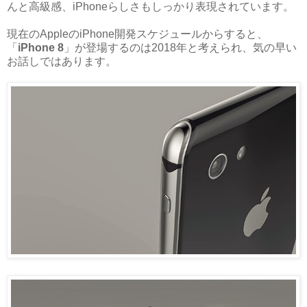
んと高級感、iPhoneらしさもしっかり表現されています。
現在のAppleのiPhone開発スケジュールからすると、
「
iPhone 8
」が登場するのは2018年と考えられ、気の早い
お話しではあります。