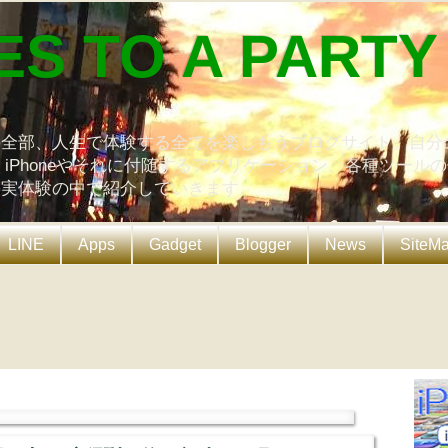
ES TO A PARTY
の全部、人生で体験する全てを楽しもうブログサイト。自分
、iPhoneやそれに付随するアプリケーション、各種ツール
を実体験の中で紹介していきます。
LINE
Apps
Gadget
Blogger
News
SiteM