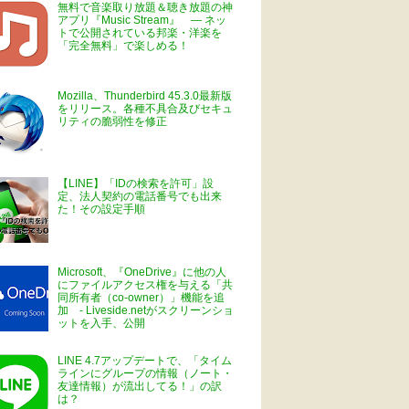
無料で音楽取り放題＆聴き放題の神
アプリ『Music Stream』 ― ネッ
トで公開されている邦楽・洋楽を
「完全無料」で楽しめる！
Mozilla、Thunderbird 45.3.0最新版
をリリース。各種不具合及びセキュ
リティの脆弱性を修正
【LINE】「IDの検索を許可」設
定、法人契約の電話番号でも出来
た！その設定手順
Microsoft、『OneDrive』に他の人
にファイルアクセス権を与える「共
同所有者（co-owner）」機能を追
加 - Liveside.netがスクリーンショ
ットを入手、公開
LINE 4.7アップデートで、「タイム
ラインにグループの情報（ノート・
友達情報）が流出してる！」の訳
は？