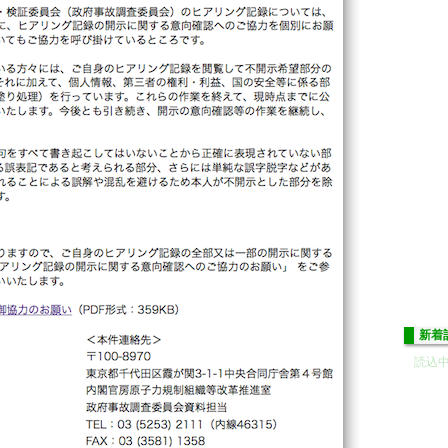
新着
読込中.