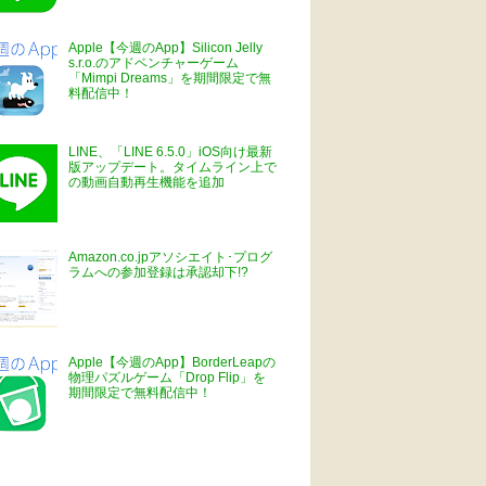
Apple【今週のApp】Silicon Jelly
s.r.o.のアドベンチャーゲーム
「Mimpi Dreams」を期間限定で無
料配信中！
LINE、「LINE 6.5.0」iOS向け最新
版アップデート。タイムライン上で
の動画自動再生機能を追加
Amazon.co.jpアソシエイト･プログ
ラムへの参加登録は承認却下!?
Apple【今週のApp】BorderLeapの
物理パズルゲーム「Drop Flip」を
期間限定で無料配信中！