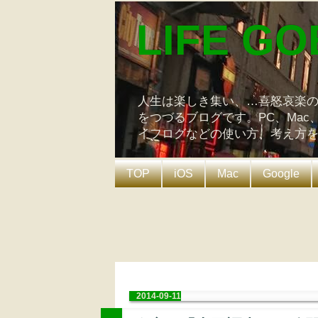
LIFE GO
人生は楽しき集い、…喜怒哀楽
をつづるブログです。PC、Mac
イフログなどの使い方、考え方
TOP
iOS
Mac
Google
2014-09-11