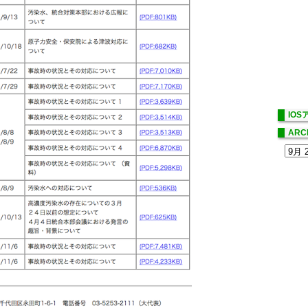
IO
ARC