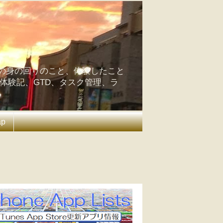
の身の回りのこと、体験したこと
の体験記、GTD、タスク管理、ラ
ap