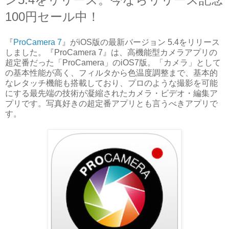
100円セール中！
『
ProCamera 7
』がiOS版の最新バージョン 5.4をリリース
しました。『ProCamera 7』は、高機能型カメラアプリの
超定番だった「ProCamera」のiOS7版。「カメラ」として
の基本性能が高く、フィルタから色温度調整まで、基本的
なレタッチ機能も搭載しており、プロのような撮影を可能
にする最先端の技術が凝縮されたカメラ・ビデオ・編集ア
プリです。写真好きの超定番アプリとも言うべきアプリで
す。