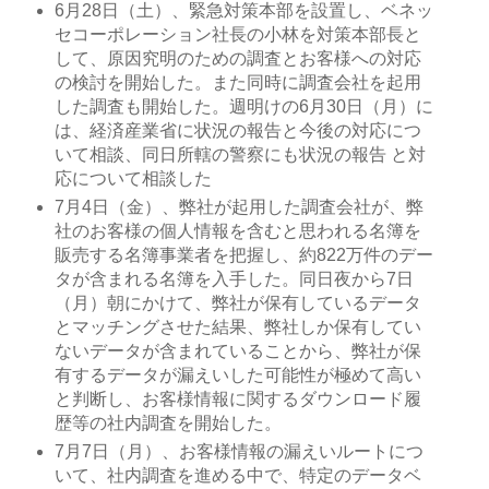
6月28日（土）、緊急対策本部を設置し、ベネッ
セコーポレーション社長の小林を対策本部長と
して、原因究明のための調査とお客様への対応
の検討を開始した。また同時に調査会社を起用
した調査も開始した。週明けの6月30日（月）に
は、経済産業省に状況の報告と今後の対応につ
いて相談、同日所轄の警察にも状況の報告 と対
応について相談した
7月4日（金）、弊社が起用した調査会社が、弊
社のお客様の個人情報を含むと思われる名簿を
販売する名簿事業者を把握し、約822万件のデー
タが含まれる名簿を入手した。同日夜から7日
（月）朝にかけて、弊社が保有しているデータ
とマッチングさせた結果、弊社しか保有してい
ないデータが含まれていることから、弊社が保
有するデータが漏えいした可能性が極めて高い
と判断し、お客様情報に関するダウンロード履
歴等の社内調査を開始した。
7月7日（月）、お客様情報の漏えいルートにつ
いて、社内調査を進める中で、特定のデータベ