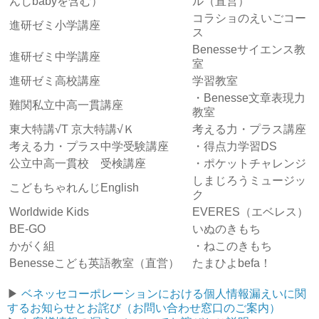
んじbabyを含む）
ル（直営）
コラショのえいごコー
進研ゼミ小学講座
ス
Benesseサイエンス教
進研ゼミ中学講座
室
進研ゼミ高校講座
学習教室
・Benesse文章表現力
難関私立中高一貫講座
教室
東大特講√T 京大特講√Ｋ
考える力・プラス講座
考える力・プラス中学受験講座
・得点力学習DS
公立中高一貫校 受検講座
・ポケットチャレンジ
しまじろうミュージッ
こどもちゃれんじEnglish
ク
Worldwide Kids
EVERES（エベレス）
BE-GO
いぬのきもち
かがく組
・ねこのきもち
Benesseこども英語教室（直営）
たまひよbefa！
▶︎
ベネッセコーポレーションにおける個人情報漏えいに関
するお知らせとお詫び（お問い合わせ窓口のご案内）