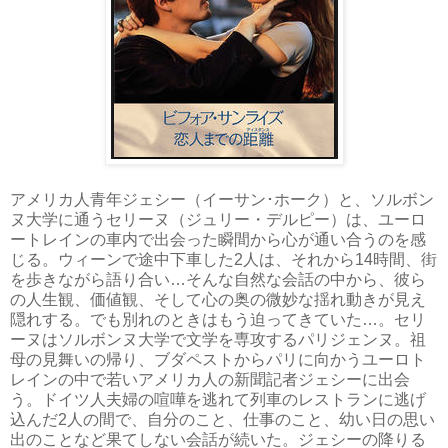
アメリカ人青年ジェシー（イーサン･ホーク）と、ソルボン
ヌ大学に通うセリーヌ（ジュリー・デルピー）は、ユーロ
ートレインの車内で出会った瞬間から心が通い合うのを感
じる。ウィーンで途中下車した2人は、それから14時間、街
を歩きながら語り合い…そんな自然な会話の中から、彼ら
の人生観、価値観、そして心の奥の微妙な揺れ動きが見え
隠れする。でも別れのときはもう迫ってきていた…。セリ
ーヌはソルボンヌ大学で文学を専攻するパリジェンヌ。祖
母の見舞いの帰り、ブダペストからパリに向かうユーロト
レインの中で若いアメリカ人の新聞記者ジェシーに出会
う。ドイツ人夫婦の喧嘩を逃れて列車のレストランに逃げ
込んだ2人の間で、自分のこと、仕事のこと、幼い日の思い
出のことなど果てしない会話が続いた。ジェシーの降りる