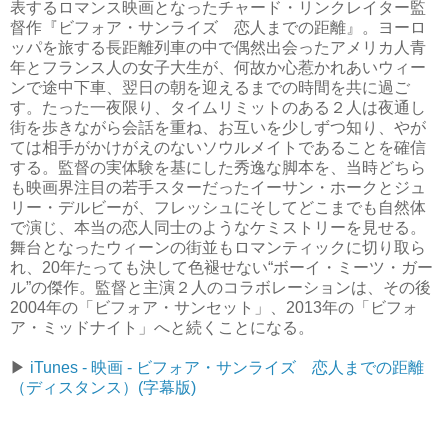
表するロマンス映画となったチャード・リンクレイター監
督作『ビフォア・サンライズ 恋人までの距離』。ヨーロ
ッパを旅する長距離列車の中で偶然出会ったアメリカ人青
年とフランス人の女子大生が、何故か心惹かれあいウィー
ンで途中下車、翌日の朝を迎えるまでの時間を共に過ご
す。たった一夜限り、タイムリミットのある２人は夜通し
街を歩きながら会話を重ね、お互いを少しずつ知り、やが
ては相手がかけがえのないソウルメイトであることを確信
する。監督の実体験を基にした秀逸な脚本を、当時どちら
も映画界注目の若手スターだったイーサン・ホークとジュ
リー・デルビーが、フレッシュにそしてどこまでも自然体
で演じ、本当の恋人同士のようなケミストリーを見せる。
舞台となったウィーンの街並もロマンティックに切り取ら
れ、20年たっても決して色褪せない“ボーイ・ミーツ・ガー
ル”の傑作。監督と主演２人のコラボレーションは、その後
2004年の「ビフォア・サンセット」、2013年の「ビフォ
ア・ミッドナイト」へと続くことになる。
▶︎
iTunes - 映画 - ビフォア・サンライズ 恋人までの距離
（ディスタンス）(字幕版)