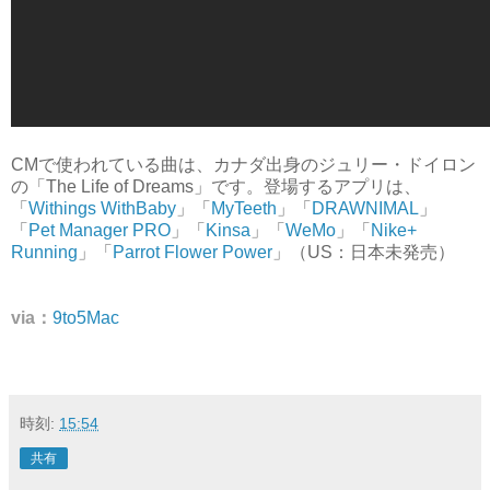
CMで使われている曲は、カナダ出身のジュリー・ドイロン
の「The Life of Dreams」です。登場するアプリは、
「
Withings WithBaby
」「
MyTeeth
」「
DRAWNIMAL
」
「
Pet Manager PRO
」「
Kinsa
」「
WeMo
」「
Nike+
Running
」「
Parrot Flower Power
」（US：日本未発売）
via：
9to5Mac
時刻:
15:54
共有