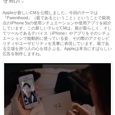
Appleが新しいCMを公開しました。今回のテーマは
『Parenthood』（親であるということ）ということで親視
点のiPhone 5sの使用シチュエーションや使用アプリを紹介
しています。この新しいテレビCMは、親が親らしく、そし
てツールであるデバイス（iPhone）やアプリをそのシチュ
エーションで能動的に使っている姿、その際のアクセシビ
リティやユーザビリティを見事に表現しています。親であ
る立場を持つ人の心を揺さぶる。Appleは本当にすばらしい
広告を制作しますね。