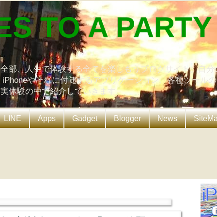
ES TO A PARTY
の全部、人生で体験する全てを楽しもうブログサイト。自分
、iPhoneやそれに付随するアプリケーション、各種ツール
を実体験の中で紹介していきます。
LINE
Apps
Gadget
Blogger
News
SiteM