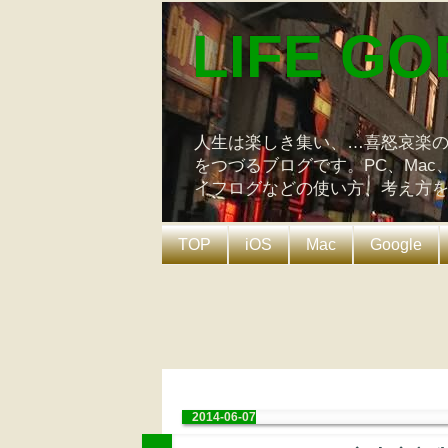
LIFE GO
人生は楽しき集い、…喜怒哀楽
をつづるブログです。PC、Mac
イフログなどの使い方、考え方
TOP
iOS
Mac
Google
2014-06-07