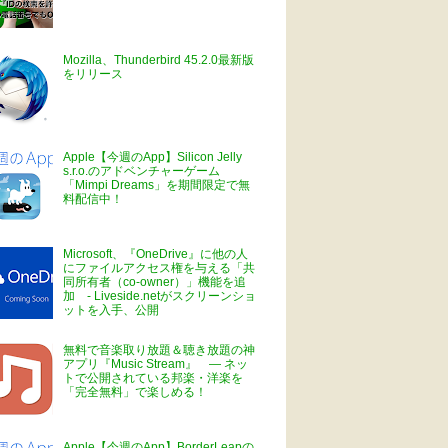
Mozilla、Thunderbird 45.2.0最新版
をリリース
Apple【今週のApp】Silicon Jelly
s.r.o.のアドベンチャーゲーム
「Mimpi Dreams」を期間限定で無
料配信中！
Microsoft、『OneDrive』に他の人
にファイルアクセス権を与える「共
同所有者（co-owner）」機能を追
加 - Liveside.netがスクリーンショ
ットを入手、公開
無料で音楽取り放題＆聴き放題の神
アプリ『Music Stream』 ― ネッ
トで公開されている邦楽・洋楽を
「完全無料」で楽しめる！
Apple【今週のApp】BorderLeapの