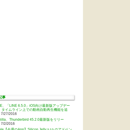
記事
NE、「LINE 6.5.0」iOS向け最新版アップデー
。タイムライン上での動画自動再生機能を追
 7/27/2016
zilla、Thunderbird 45.2.0最新版をリリー
 7/2/2016
ple【今週のApp】Silicon Jelly s.r.o.のアドベン