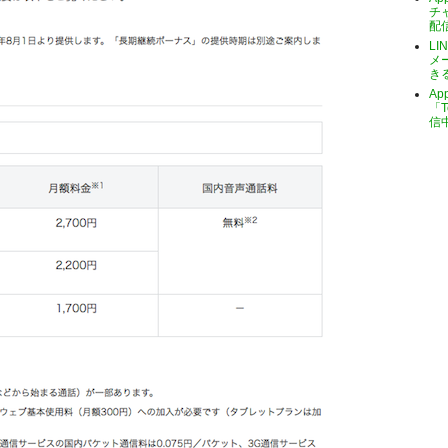
チ
配
LI
メ
き
A
「T
信