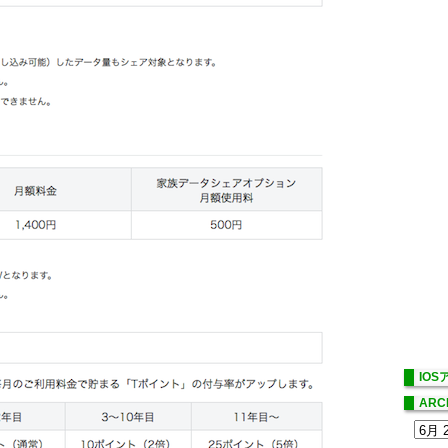
IO
ARC