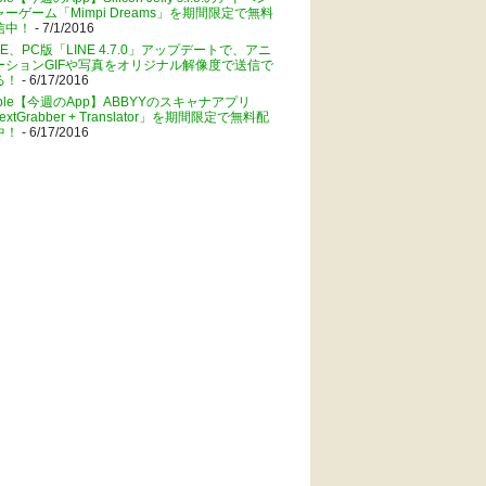
ャーゲーム「Mimpi Dreams」を期間限定で無料
信中！
- 7/1/2016
NE、PC版「LINE 4.7.0」アップデートで、アニ
ーションGIFや写真をオリジナル解像度で送信で
る！
- 6/17/2016
pple【今週のApp】ABBYYのスキャナアプリ
extGrabber + Translator」を期間限定で無料配
中！
- 6/17/2016