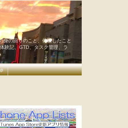
の身の回りのこと、体験したこと
の体験記、GTD、タスク管理、ラ
ap