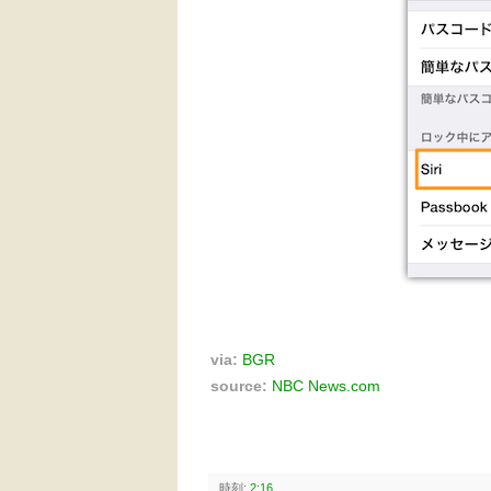
via:
BGR
source:
NBC News.com
時刻:
2:16