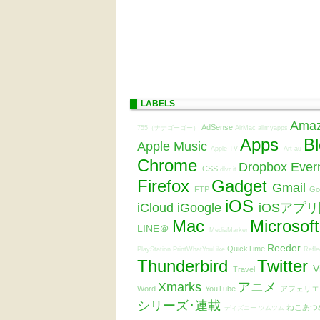
LABELS
Ama
AdSense
755（ナナゴーゴー）
AirMac
allmyapps
Apps
B
Apple Music
Apple TV
Art
au
Chrome
Dropbox
Ever
CSS
dlvr.it
Firefox
Gadget
Gmail
FTP
Go
iOS
iCloud
iGoogle
iOSアプ
Mac
Microsof
LINE＠
MediaMarker
Reeder
QuickTime
PlayStation
PrintWhatYouLike
Refle
Thunderbird
Twitter
V
Travel
Xmarks
アニメ
Word
YouTube
アフェリ
シリーズ･連載
ねこあつ
ディズニー ツムツム