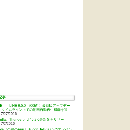
記事
NE、「LINE 6.5.0」iOS向け最新版アップデー
。タイムライン上での動画自動再生機能を追
 7/27/2016
zilla、Thunderbird 45.2.0最新版をリリー
 7/2/2016
ple【今週のApp】Silicon Jelly s.r.o.のアドベン