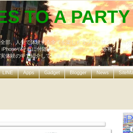
ES TO A PARTY
の全部、人生で体験する全てを楽しもうブログサイト。自分
、iPhoneやそれに付随するアプリケーション、各種ツール
を実体験の中で紹介していきます。
LINE
Apps
Gadget
Blogger
News
SiteM