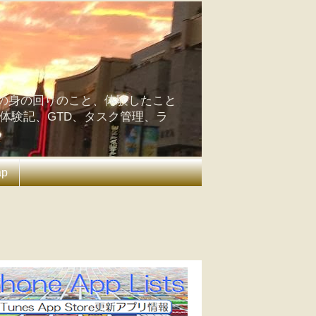
の身の回りのこと、体験したこと
の体験記、GTD、タスク管理、ラ
ap