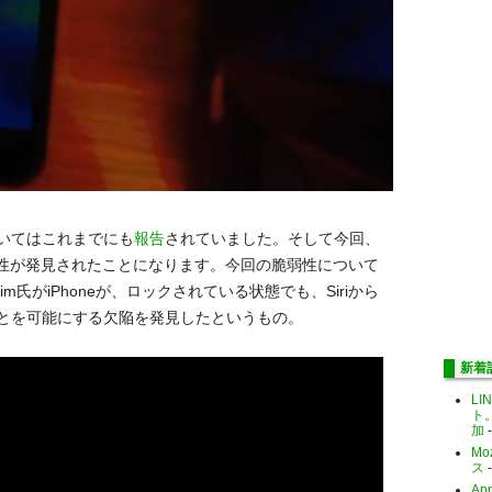
いてはこれまでにも
報告
されていました。そして今回、
性が発見されたことになります。今回の脆弱性について
him氏がiPhoneが、ロックされている状態でも、Siriから
とを可能にする欠陥を発見したというもの。
新着
LI
ト
加
-
Mo
ス
-
Ap