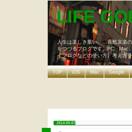
LIFE GO
人生は楽しき集い、…喜怒哀楽
をつづるブログです。PC、Mac
イフログなどの使い方、考え方
TOP
iOS
Mac
Google
2014-05-07