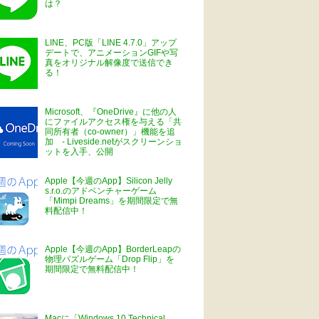
は？
LINE、PC版「LINE 4.7.0」アップ
デートで、アニメーションGIFや写
真をオリジナル解像度で送信でき
る！
Microsoft、『OneDrive』に他の人
にファイルアクセス権を与える「共
同所有者（co-owner）」機能を追
加 - Liveside.netがスクリーンショ
ットを入手、公開
Apple【今週のApp】Silicon Jelly
s.r.o.のアドベンチャーゲーム
「Mimpi Dreams」を期間限定で無
料配信中！
Apple【今週のApp】BorderLeapの
物理パズルゲーム「Drop Flip」を
期間限定で無料配信中！
Macに「Windows 10 Technical