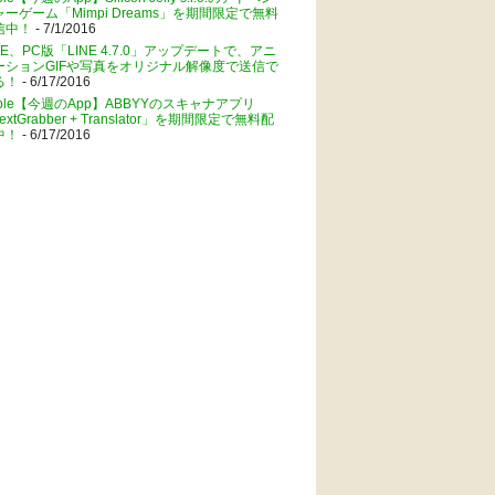
ャーゲーム「Mimpi Dreams」を期間限定で無料
信中！
- 7/1/2016
NE、PC版「LINE 4.7.0」アップデートで、アニ
ーションGIFや写真をオリジナル解像度で送信で
る！
- 6/17/2016
pple【今週のApp】ABBYYのスキャナアプリ
extGrabber + Translator」を期間限定で無料配
中！
- 6/17/2016