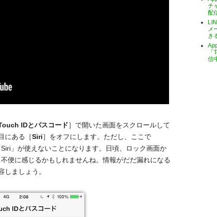
チ
配
LI
メ
き
A
「T
信
Touch IDとパスコード
］で開いた画面をスクロールして
目にある［
Siri
］をオフにします。ただし、ここで
「Siri」が使えないことになります。日頃、ロック画面か
っと不便に感じるかもしれませんね。情報がだだ漏れになる
容しましょう。