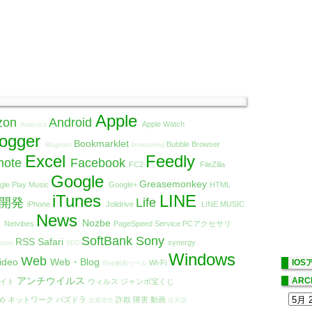
Apple
zon
Android
Apple Watch
Analytics
logger
Bookmarklet
Bubble Browser
Blogtrottr
browserling
Excel
Feedly
note
Facebook
FC2
FileZilla
Google
Greasemonkey
gle Play Music
Google+
HTML
iTunes
LINE
リ開発
Life
iPhone
Jolidrive
LINE MUSIC
t
News
Nozbe
Netvibes
PageSpeed Service
PCアクセサリ
SoftBank
Sony
RSS
Safari
synergy
ction
SEO
Windows
Web
ideo
Web・Blog
IO
Wi-Fi
Web解析ツール
アンチウイルス
ARC
エイト
ウィルス
ジャンボ宝くじ
め
ネットワーク
パズドラ
詐欺
障害
動画
企業理念
任天堂