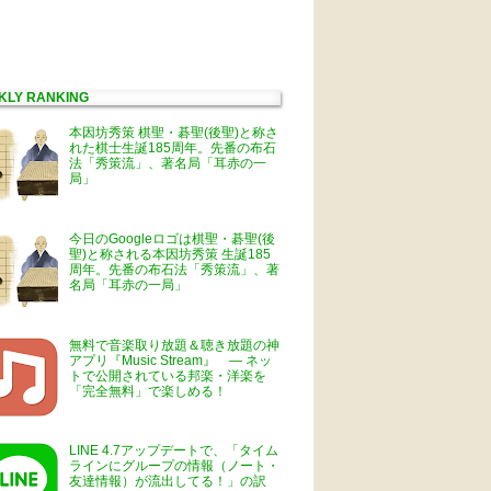
KLY RANKING
本因坊秀策 棋聖・碁聖(後聖)と称さ
れた棋士生誕185周年。先番の布石
法「秀策流」、著名局「耳赤の一
局」
今日のGoogleロゴは棋聖・碁聖(後
聖)と称される本因坊秀策 生誕185
周年。先番の布石法「秀策流」、著
名局「耳赤の一局」
無料で音楽取り放題＆聴き放題の神
アプリ『Music Stream』 ― ネッ
トで公開されている邦楽・洋楽を
「完全無料」で楽しめる！
LINE 4.7アップデートで、「タイム
ラインにグループの情報（ノート・
友達情報）が流出してる！」の訳