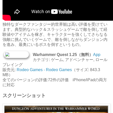
独特なダークファンタジー的世界観は高い評価を受けてい
ます。典型的なハック＆スラッシュゲームで敵を倒して経
験値やアイテムを稼ぎ、キャラクターを強くしてさらなる
強敵に挑んでいくゲームで、敵を倒しながらダンジョン内
を進み、最奥にいるボスを倒すというもの。
Warhammer Quest 1.25（無料）
App
カテゴリ: ゲーム, アドベンチャー, ロール
プレイング
販売元:
Rodeo Games - Rodeo Games
（サイズ: 843.3
MB）
全てのバージョンの評価:72件の評価 iPhone/iPadの両方
に対応
スクリーンショット