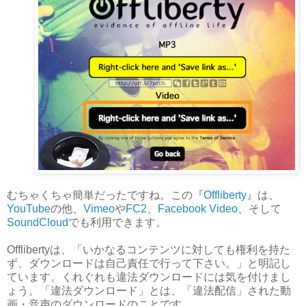
むちゃくちゃ簡単だったですね。この『
Offliberty
』は、
YouTube
の他、
Vimeo
や
FC2
、
Facebook Video
、そして
SoundCloud
でも利用できます。
Offlibertyは、「いかなるコンテンツに対しても権利を持た
ず、ダウンロードは自己責任で行って下さい。」と明記し
ています。くれぐれも違法ダウンロードには気を付けまし
ょう。「違法ダウンロード」とは、「違法配信」された動
画・音声のダウンロードのことです。