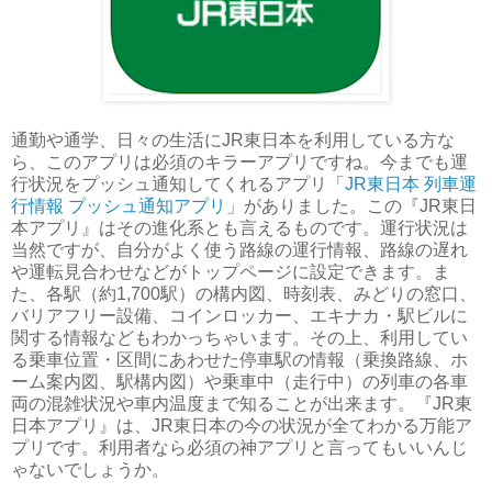
通勤や通学、日々の生活にJR東日本を利用している方な
ら、このアプリは必須のキラーアプリですね。今までも運
行状況をプッシュ通知してくれるアプリ「
JR東日本 列車運
行情報 プッシュ通知アプリ
」がありました。この『JR東日
本アプリ』はその進化系とも言えるものです。運行状況は
当然ですが、自分がよく使う路線の運行情報、路線の遅れ
や運転見合わせなどがトップページに設定できます。ま
た、各駅（約1,700駅）の構内図、時刻表、みどりの窓口、
バリアフリー設備、コインロッカー、エキナカ・駅ビルに
関する情報などもわかっちゃいます。その上、利用してい
る乗車位置・区間にあわせた停車駅の情報（乗換路線、ホ
ーム案内図、駅構内図）や乗車中（走行中）の列車の各車
両の混雑状況や車内温度まで知ることが出来ます。『JR東
日本アプリ』は、JR東日本の今の状況が全てわかる万能ア
プリです。利用者なら必須の神アプリと言ってもいいんじ
ゃないでしょうか。