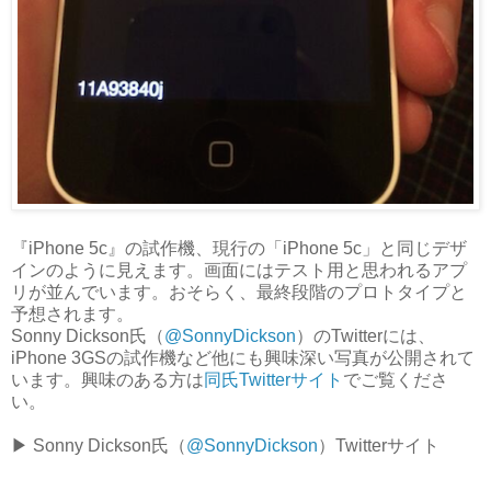
『iPhone 5c』の試作機、現行の「iPhone 5c」と同じデザ
インのように見えます。画面にはテスト用と思われるアプ
リが並んでいます。おそらく、最終段階のプロトタイプと
予想されます。
Sonny Dickson氏（
@SonnyDickson
）のTwitterには、
iPhone 3GSの試作機など他にも興味深い写真が公開されて
います。興味のある方は
同氏Twitterサイト
でご覧くださ
い。
▶ Sonny Dickson氏（
@SonnyDickson
）Twitterサイト