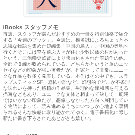
iBooks スタッフメモ
毎週、スタッフが選んだおすすめの一冊を特別価格で紹介
する「今週のブック」。今週は、椎名誠によるちょっと不
思議な物語を集めた短編集「中国の鳥人」。中国の奥地へ
行くとそこには空を飛ぶ人々が住む少数民族の村があった
という、三池崇史監督により映画化もされた表題作の他、
全部で８編が収められている。どちらかというと旅のエッ
セイなどの印象が強い著者だが、作家として非常にユニー
クな作品を数多く発表している。本作はその中でも、スラ
ップスティックSF、恐怖小説など、幻想的でどこか不条理
な味わいを持った移植の作品集。生理的な違和感を与える
描写などもあり、ユニークな文体と相まって決して一筋縄
ではいかない印象だが、想像しなかった方向へ展開してい
く物語によって、読み進めるうちにいつしか心地よく裏切
られるそんな快感に取り憑かれてゆく。電子書籍化に際し
新たに書き下ろされたあとがきも嬉しい。