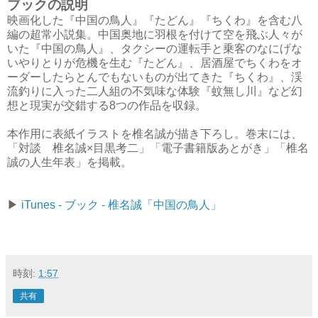
ブックの説明
映画化した『中国の鳥人』『たどん』『ちくわ』を含む八
編の超常小説集。中国奥地に羽根を付けて空を飛ぶ人々が
いた『中国の鳥人』、タクシーの運転手と乗客のなにげな
いやりとりが危機を生む『たどん』、居酒屋でちくわをオ
ーダーしたらとんでもないものが出てきた『ちくわ』、渓
流釣りに入った二人組の不気味な体験『蚊無し川』など幻
想と現実が交錯する8つの作品を収録。
本作用に表紙イラストを椎名誠が描き下ろし。巻末には、
「対談 椎名誠×目黒考二」「電子書籍版あとがき」「椎名
誠の人生年表」を掲載。
▶
iTunes - ブック - 椎名誠「中国の鳥人」
時刻:
1:57
共有