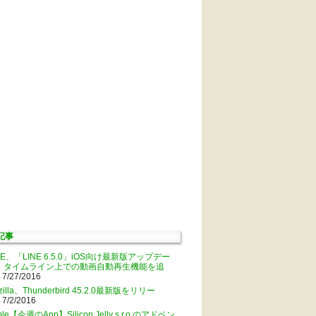
記事
NE、「LINE 6.5.0」iOS向け最新版アップデー
。タイムライン上での動画自動再生機能を追
 7/27/2016
zilla、Thunderbird 45.2.0最新版をリリー
 7/2/2016
ple【今週のApp】Silicon Jelly s.r.o.のアドベン