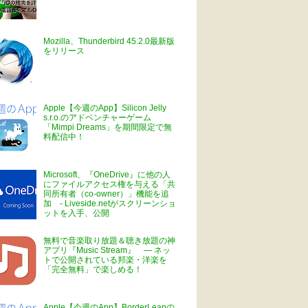
Mozilla、Thunderbird 45.2.0最新版
をリリース
Apple【今週のApp】Silicon Jelly
s.r.o.のアドベンチャーゲーム
「Mimpi Dreams」を期間限定で無
料配信中！
Microsoft、『OneDrive』に他の人
にファイルアクセス権を与える「共
同所有者（co-owner）」機能を追
加 - Liveside.netがスクリーンショ
ットを入手、公開
無料で音楽取り放題＆聴き放題の神
アプリ『Music Stream』 ― ネッ
トで公開されている邦楽・洋楽を
「完全無料」で楽しめる！
Apple【今週のApp】BorderLeapの