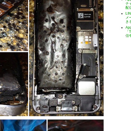
チ
配
LI
メ
き
A
「T
信