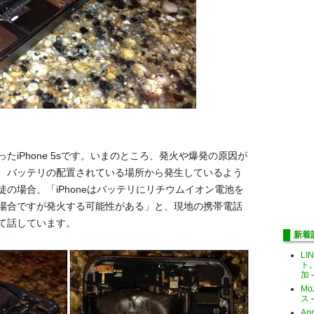
iPhone 5sです。いまのところ、発火や爆発の原因が
、バッテリの配置されている場所から発生しているよう
の場合、「iPhoneはバッテリにリチウムイオン電池を
場合ですが発火する可能性がある」と、現地の携帯電話
て話しています。
新着
LI
ト
加
-
Mo
ス
-
Ap