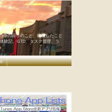
の身の回りのこと、体験したこと
の体験記、GTD、タスク管理、ラ
ap