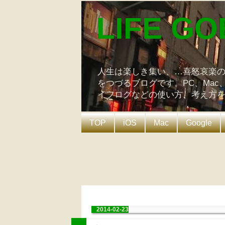
LIFE GO
人生は楽しき集い、…喜怒哀楽
をつづるブログです。PC、Mac
イフログなどの使い方、考え方
TOP
iOS
Mac
Google
2014-02-23