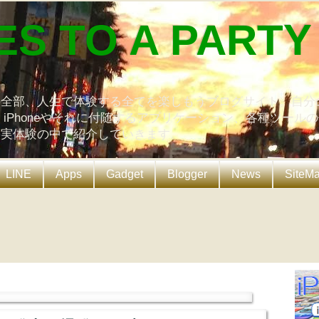
ES TO A PARTY
の全部、人生で体験する全てを楽しもうブログサイト。自分
、iPhoneやそれに付随するアプリケーション、各種ツール
を実体験の中で紹介していきます。
LINE
Apps
Gadget
Blogger
News
SiteM