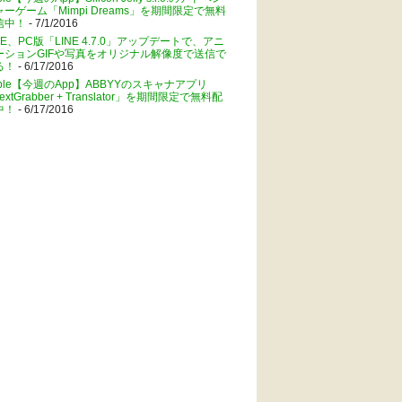
ャーゲーム「Mimpi Dreams」を期間限定で無料
信中！
- 7/1/2016
NE、PC版「LINE 4.7.0」アップデートで、アニ
ーションGIFや写真をオリジナル解像度で送信で
る！
- 6/17/2016
pple【今週のApp】ABBYYのスキャナアプリ
extGrabber + Translator」を期間限定で無料配
中！
- 6/17/2016