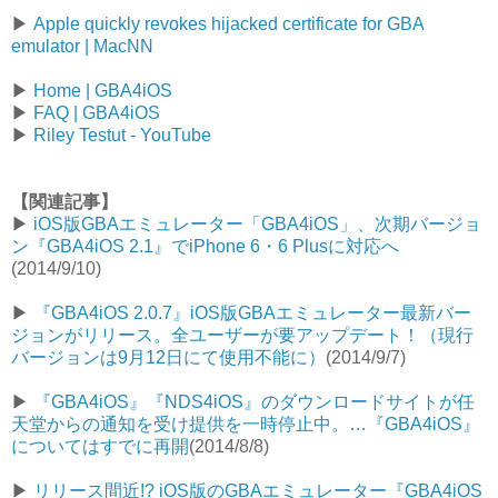
▶
Apple quickly revokes hijacked certificate for GBA
emulator | MacNN
▶
Home | GBA4iOS
▶
FAQ | GBA4iOS
▶
Riley Testut - YouTube
【関連記事】
▶︎
iOS版GBAエミュレーター「GBA4iOS」、次期バージョ
ン『GBA4iOS 2.1』でiPhone 6・6 Plusに対応へ
(2014/9/10)
▶︎
『GBA4iOS 2.0.7』iOS版GBAエミュレーター最新バー
ジョンがリリース。全ユーザーが要アップデート！（現行
バージョンは9月12日にて使用不能に）
(2014/9/7)
▶︎
『GBA4iOS』『NDS4iOS』のダウンロードサイトが任
天堂からの通知を受け提供を一時停止中。…『GBA4iOS』
についてはすでに再開
(2014/8/8)
▶︎
リリース間近!? iOS版のGBAエミュレーター『GBA4iOS