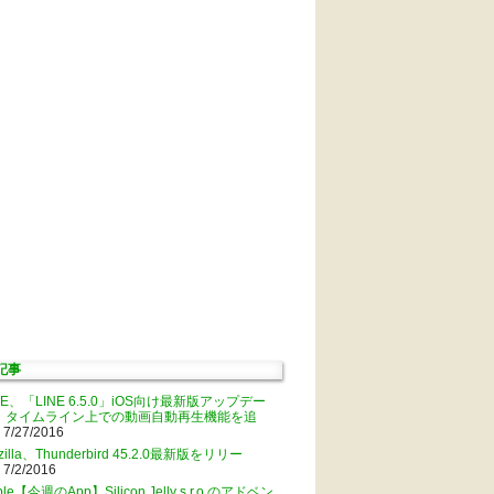
記事
NE、「LINE 6.5.0」iOS向け最新版アップデー
。タイムライン上での動画自動再生機能を追
 7/27/2016
zilla、Thunderbird 45.2.0最新版をリリー
 7/2/2016
ple【今週のApp】Silicon Jelly s.r.o.のアドベン