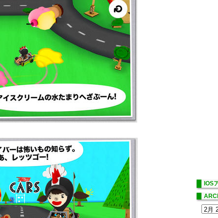
IO
ARC