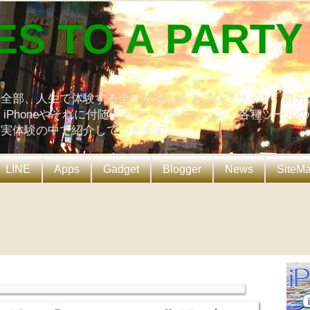
ES TO A PARTY
の全部、人生で体験する全てを楽しもうブログサイト。自分
、iPhoneやそれに付随するアプリケーション、各種ツール
を実体験の中で紹介していきます。
LINE
Apps
Gadget
Blogger
News
SiteM