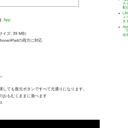
チ
配
LI
メ
料）
App
き
A
「T
サイズ: 39 MB）
信
one/iPadの両方に対応
し
壊しても復元ボタンですべて元通りになります。
のおもむくままに遊べます
ス