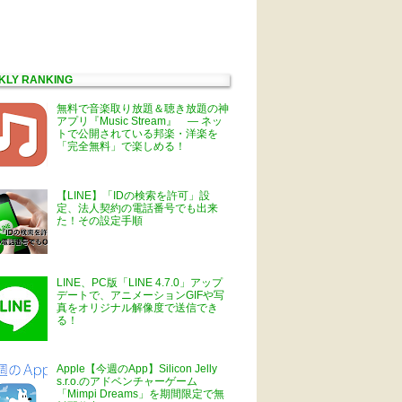
KLY RANKING
無料で音楽取り放題＆聴き放題の神
アプリ『Music Stream』 ― ネッ
トで公開されている邦楽・洋楽を
「完全無料」で楽しめる！
【LINE】「IDの検索を許可」設
定、法人契約の電話番号でも出来
た！その設定手順
LINE、PC版「LINE 4.7.0」アップ
デートで、アニメーションGIFや写
真をオリジナル解像度で送信でき
る！
Apple【今週のApp】Silicon Jelly
s.r.o.のアドベンチャーゲーム
「Mimpi Dreams」を期間限定で無