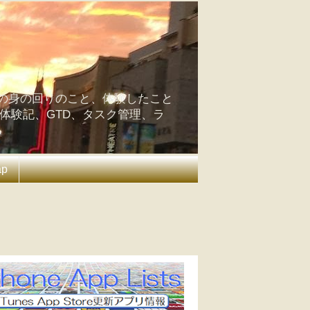
の身の回りのこと、体験したこと
の体験記、GTD、タスク管理、ラ
ap