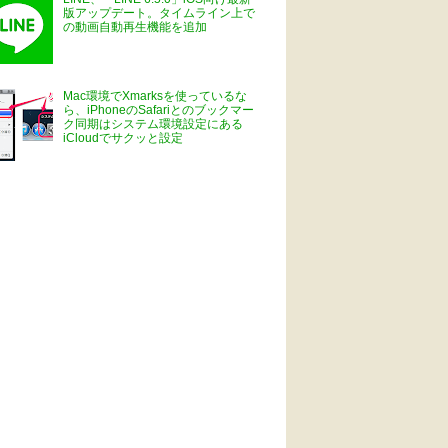
版アップデート。タイムライン上で
の動画自動再生機能を追加
Mac環境でXmarksを使っているな
ら、iPhoneのSafariとのブックマー
ク同期はシステム環境設定にある
iCloudでサクッと設定