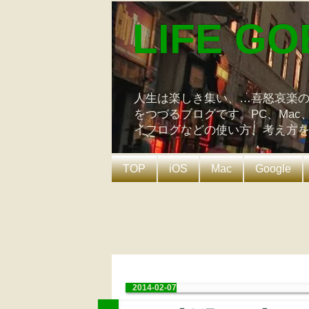
LIFE GO
人生は楽しき集い、…喜怒哀楽
をつづるブログです。PC、Mac
イフログなどの使い方、考え方
TOP
iOS
Mac
Google
2014-02-07