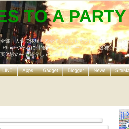
ES TO A PARTY
の全部、人生で体験する全てを楽しもうブログサイト。自分
、iPhoneやそれに付随するアプリケーション、各種ツール
を実体験の中で紹介していきます。
LINE
Apps
Gadget
Blogger
News
SiteM