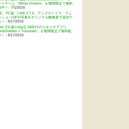
ャーゲーム「Mimpi Dreams」を期間限定で無料
信中！
- 7/1/2016
NE、PC版「LINE 4.7.0」アップデートで、アニ
ーションGIFや写真をオリジナル解像度で送信で
る！
- 6/17/2016
pple【今週のApp】ABBYYのスキャナアプリ
extGrabber + Translator」を期間限定で無料配
中！
- 6/17/2016