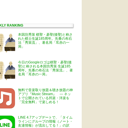
KLY RANKING
本因坊秀策 棋聖・碁聖(後聖)と称さ
れた棋士生誕185周年。先番の布石
法「秀策流」、著名局「耳赤の一
局」
今日のGoogleロゴは棋聖・碁聖(後
聖)と称される本因坊秀策 生誕185
周年。先番の布石法「秀策流」、著
名局「耳赤の一局」
無料で音楽取り放題＆聴き放題の神
アプリ『Music Stream』 ― ネッ
トで公開されている邦楽・洋楽を
「完全無料」で楽しめる！
LINE 4.7アップデートで、「タイム
ラインにグループの情報（ノート・
友達情報）が流出してる！」の訳