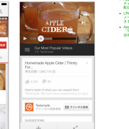
チ
配
LI
メ
き
A
「T
信