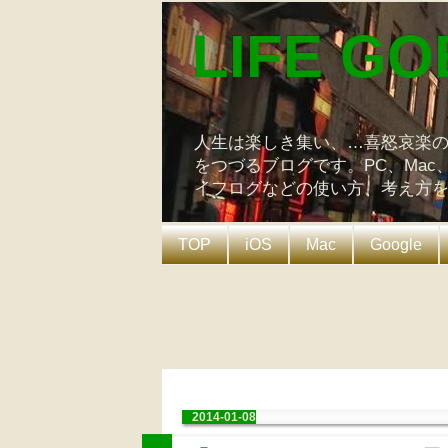
LIFE GO
人生は楽しき集い、…喜怒哀楽
をつづるブログです。PC、Mac
イフログなどの使い方、考え方
TOP
iOS
Mac
Google
2014-01-08