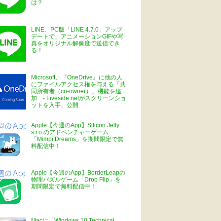
は？
LINE、PC版「LINE 4.7.0」アップ
デートで、アニメーションGIFや写
真をオリジナル解像度で送信でき
る！
Microsoft、『OneDrive』に他の人
にファイルアクセス権を与える「共
同所有者（co-owner）」機能を追
加 - Liveside.netがスクリーンショ
ットを入手、公開
Apple【今週のApp】Silicon Jelly
s.r.o.のアドベンチャーゲーム
「Mimpi Dreams」を期間限定で無
料配信中！
Apple【今週のApp】BorderLeapの
物理パズルゲーム「Drop Flip」を
期間限定で無料配信中！
Macに「Windows 10 Technical