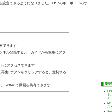
設定できるようになりました。iOS7のキーボードのサ
索できます
ンネル登録すると、ガイドから簡単にアク
リストにアクセスできます
て再生] ボタンをクリックすると、途切れる
新着
ok、Twitter で動画を共有できます
LI
ト
加
-
Mo
ス
-
Ap