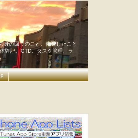
の身の回りのこと、体験したこと
の体験記、GTD、タスク管理、ラ
ap