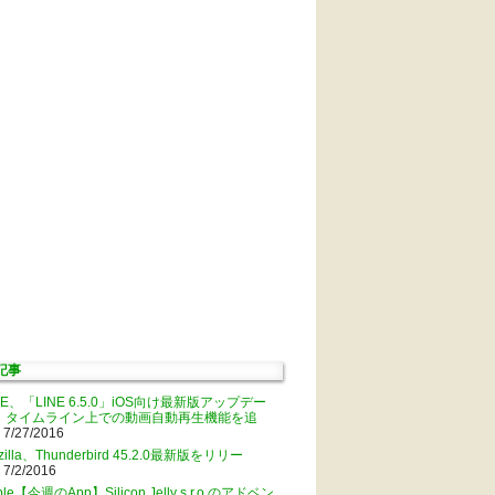
記事
NE、「LINE 6.5.0」iOS向け最新版アップデー
。タイムライン上での動画自動再生機能を追
 7/27/2016
zilla、Thunderbird 45.2.0最新版をリリー
 7/2/2016
ple【今週のApp】Silicon Jelly s.r.o.のアドベン