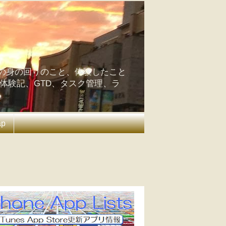
の身の回りのこと、体験したこと
の体験記、GTD、タスク管理、ラ
ap