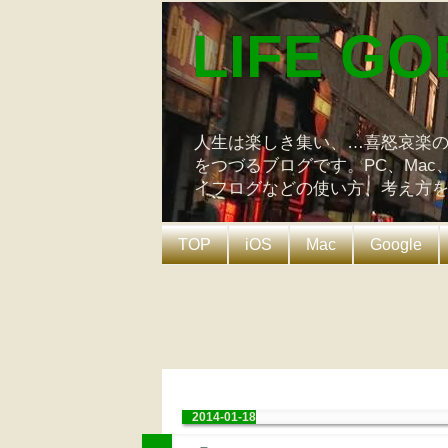
LIFE GO
人生は楽しき集い、…喜怒哀楽
をつづるブログです。PC、Mac
イフログなどの使い方、考え方
TOP
iOS
Mac
Google
2014-01-18