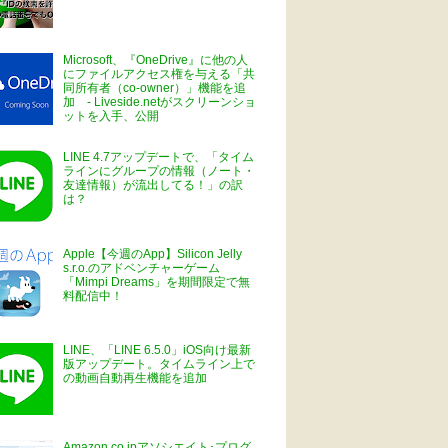
Microsoft、『OneDrive』に他の人
にファイルアクセス権を与える「共
同所有者（co-owner）」機能を追
加 - Liveside.netがスクリーンショ
ットを入手、公開
LINE 4.7アップデートで、「タイム
ラインにグループの情報（ノート・
友達情報）が流出してる！」の訳
は？
Apple【今週のApp】Silicon Jelly
s.r.o.のアドベンチャーゲーム
「Mimpi Dreams」を期間限定で無
料配信中！
LINE、「LINE 6.5.0」iOS向け最新
版アップデート。タイムライン上で
の動画自動再生機能を追加
Amazon.co.jpアソシエイト･プログ