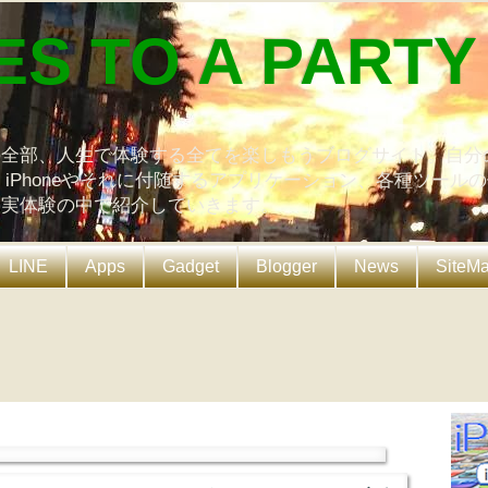
ES TO A PARTY
の全部、人生で体験する全てを楽しもうブログサイト。自分
、iPhoneやそれに付随するアプリケーション、各種ツール
を実体験の中で紹介していきます。
LINE
Apps
Gadget
Blogger
News
SiteM