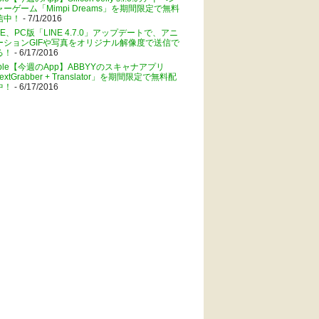
ャーゲーム「Mimpi Dreams」を期間限定で無料
信中！
- 7/1/2016
NE、PC版「LINE 4.7.0」アップデートで、アニ
ーションGIFや写真をオリジナル解像度で送信で
る！
- 6/17/2016
pple【今週のApp】ABBYYのスキャナアプリ
extGrabber + Translator」を期間限定で無料配
中！
- 6/17/2016