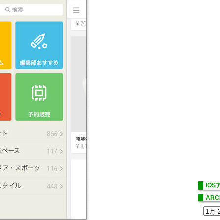
IO
ARC