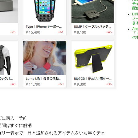
チ
配
LI
メ
き
A
「T
信
ズに購入・予約
疑問はすぐに解消
テゴリー表示で、日々追加されるアイテムをいち早くチェ