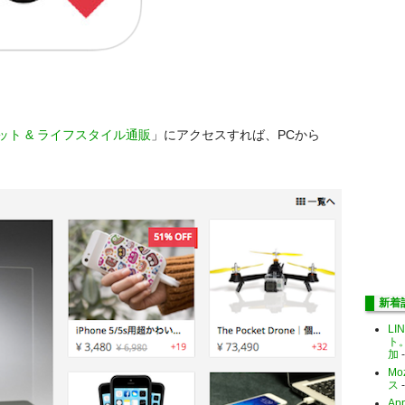
ジェット & ライフスタイル通販
」にアクセスすれば、PCから
新着
LI
ト
加
-
Mo
ス
-
Ap