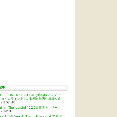
記事
NE、「LINE 6.5.0」iOS向け最新版アップデー
。タイムライン上での動画自動再生機能を追
 7/27/2016
zilla、Thunderbird 45.2.0最新版をリリー
 7/2/2016
ple【今週のApp】Silicon Jelly s.r.o.のアドベン