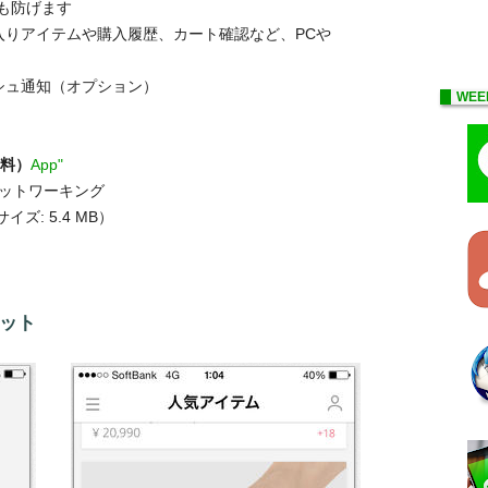
も防げます
入りアイテムや購入履歴、カート確認など、PCや
シュ通知（オプション）
WEE
無料）
App"
ネットワーキング
イズ: 5.4 MB）
）
ョット