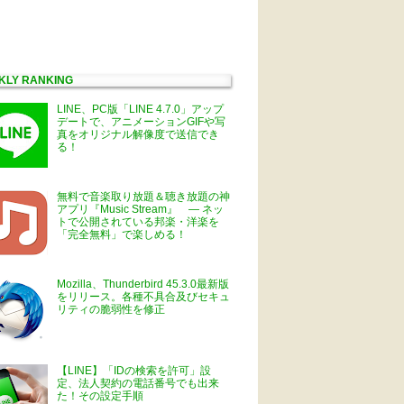
KLY RANKING
LINE、PC版「LINE 4.7.0」アップ
デートで、アニメーションGIFや写
真をオリジナル解像度で送信でき
る！
無料で音楽取り放題＆聴き放題の神
アプリ『Music Stream』 ― ネッ
トで公開されている邦楽・洋楽を
「完全無料」で楽しめる！
Mozilla、Thunderbird 45.3.0最新版
をリリース。各種不具合及びセキュ
リティの脆弱性を修正
【LINE】「IDの検索を許可」設
定、法人契約の電話番号でも出来
た！その設定手順