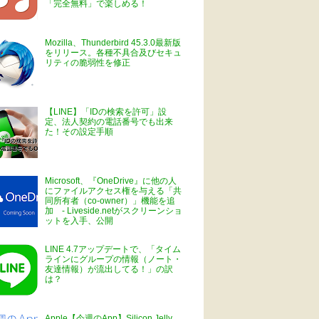
「完全無料」で楽しめる！
Mozilla、Thunderbird 45.3.0最新版
をリリース。各種不具合及びセキュ
リティの脆弱性を修正
【LINE】「IDの検索を許可」設
定、法人契約の電話番号でも出来
た！その設定手順
Microsoft、『OneDrive』に他の人
にファイルアクセス権を与える「共
同所有者（co-owner）」機能を追
加 - Liveside.netがスクリーンショ
ットを入手、公開
LINE 4.7アップデートで、「タイム
ラインにグループの情報（ノート・
友達情報）が流出してる！」の訳
は？
Apple【今週のApp】Silicon Jelly