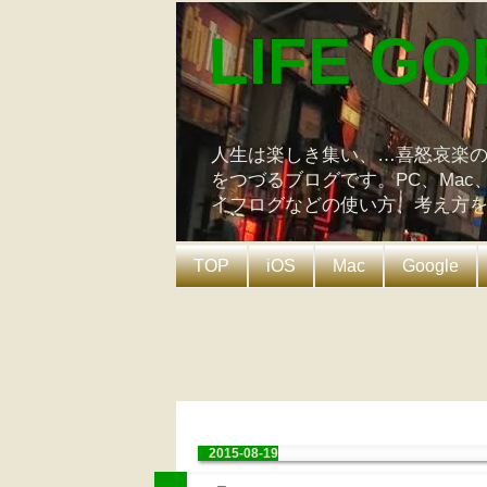
LIFE GO
人生は楽しき集い、…喜怒哀楽
をつづるブログです。PC、Mac
イフログなどの使い方、考え方
TOP
iOS
Mac
Google
2015-08-19