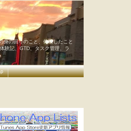
の身の回りのこと、体験したこと
の体験記、GTD、タスク管理、ラ
ap