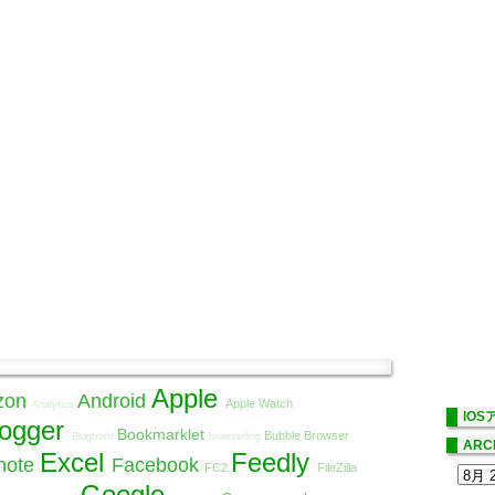
Apple
zon
Android
Apple Watch
Analytics
IO
logger
Bookmarklet
Bubble Browser
Blogtrottr
browserling
ARC
Excel
Feedly
note
Facebook
FC2
FileZilla
Google