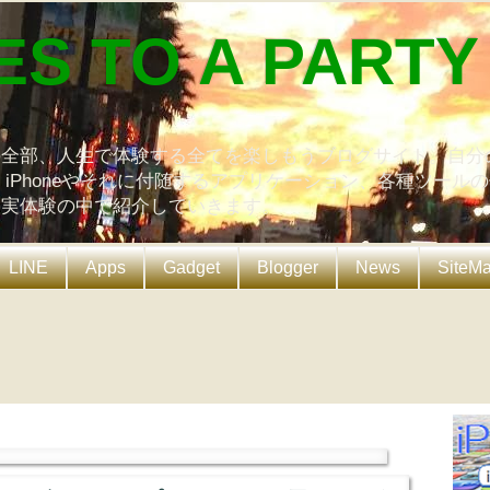
ES TO A PARTY
の全部、人生で体験する全てを楽しもうブログサイト。自分
、iPhoneやそれに付随するアプリケーション、各種ツール
を実体験の中で紹介していきます。
LINE
Apps
Gadget
Blogger
News
SiteM