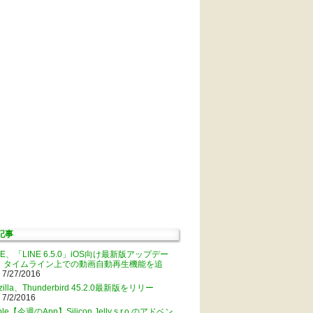
記事
NE、「LINE 6.5.0」iOS向け最新版アップデー
。タイムライン上での動画自動再生機能を追
 7/27/2016
zilla、Thunderbird 45.2.0最新版をリリー
 7/2/2016
ple【今週のApp】Silicon Jelly s.r.o.のアドベン