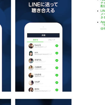
チ
配
LI
メ
き
A
「T
信