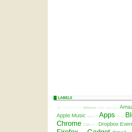
LABELS
Ama
AdSense
755（ナナゴーゴー）
AirMac
allmyapps
Apps
B
Apple Music
Apple TV
Art
au
Chrome
Dropbox
Ever
CSS
dlvr.it
Firefox
Gadget