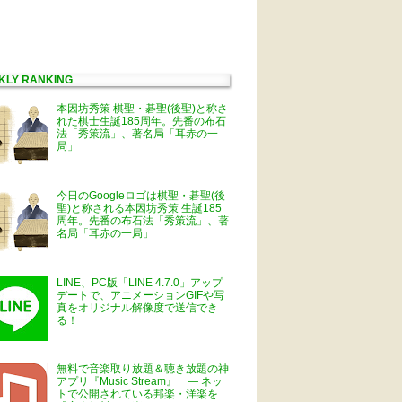
KLY RANKING
本因坊秀策 棋聖・碁聖(後聖)と称さ
れた棋士生誕185周年。先番の布石
法「秀策流」、著名局「耳赤の一
局」
今日のGoogleロゴは棋聖・碁聖(後
聖)と称される本因坊秀策 生誕185
周年。先番の布石法「秀策流」、著
名局「耳赤の一局」
LINE、PC版「LINE 4.7.0」アップ
デートで、アニメーションGIFや写
真をオリジナル解像度で送信でき
る！
無料で音楽取り放題＆聴き放題の神
アプリ『Music Stream』 ― ネッ
トで公開されている邦楽・洋楽を