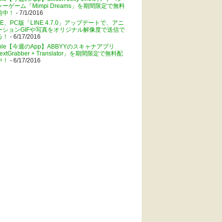
ャーゲーム「Mimpi Dreams」を期間限定で無料
信中！
- 7/1/2016
NE、PC版「LINE 4.7.0」アップデートで、アニ
ーションGIFや写真をオリジナル解像度で送信で
る！
- 6/17/2016
pple【今週のApp】ABBYYのスキャナアプリ
extGrabber + Translator」を期間限定で無料配
中！
- 6/17/2016